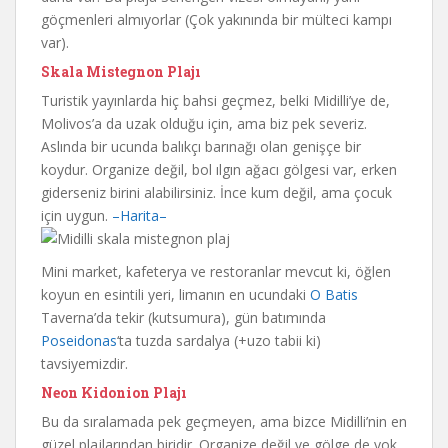
göçmenleri almıyorlar (Çok yakınında bir mülteci kampı
var).
Skala Mistegnon Plajı
Turistik yayınlarda hiç bahsi geçmez, belki Midilli’ye de,
Molivos’a da uzak olduğu için, ama biz pek severiz.
Aslında bir ucunda balıkçı barınağı olan genişçe bir
koydur. Organize değil, bol ılgın ağacı gölgesi var, erken
giderseniz birini alabilirsiniz. İnce kum değil, ama çocuk
için uygun.
–Harita–
Mini market, kafeterya ve restoranlar mevcut ki, öğlen
koyun en esintili yeri, limanın en ucundaki
O Batis
Taverna’da tekir (kutsumura), gün batımında
Poseidonas
‘ta tuzda sardalya (+uzo tabii ki)
tavsiyemizdir.
Neon Kidonion Plajı
Bu da sıralamada pek geçmeyen, ama bizce Midilli’nin en
güzel plajlarından biridir. Organize değil ve gölge de yok,