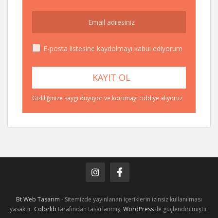
E-posta listesine kaydolmayı kabul ediyorum
Gizliliğinize saygı duyuyor ve korumayı ciddiye alıyoruz
Bt Web Tasarım
- Sitemizde yayınlanan içeriklerin izinsiz kullanılması
yasaktır.
Colorlib
tarafından tasarlanmış,
WordPress
ile güçlendirilmiştir.