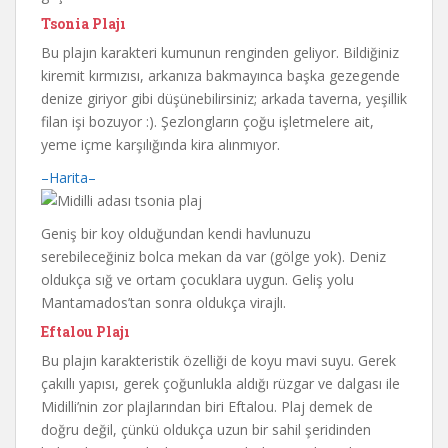
Tsonia Plajı
Bu plajın karakteri kumunun renginden geliyor. Bildiğiniz
kiremit kırmızısı, arkanıza bakmayınca başka gezegende
denize giriyor gibi düşünebilirsiniz; arkada taverna, yeşillik
filan işi bozuyor :). Şezlongların çoğu işletmelere ait,
yeme içme karşılığında kira alınmıyor.
–Harita–
Geniş bir koy olduğundan kendi havlunuzu
serebileceğiniz bolca mekan da var (gölge yok). Deniz
oldukça sığ ve ortam çocuklara uygun. Geliş yolu
Mantamados’tan sonra oldukça virajlı.
Eftalou Plajı
Bu plajın karakteristik özelliği de koyu mavi suyu. Gerek
çakıllı yapısı, gerek çoğunlukla aldığı rüzgar ve dalgası ile
Midilli’nin zor plajlarından biri Eftalou. Plaj demek de
doğru değil, çünkü oldukça uzun bir sahil şeridinden