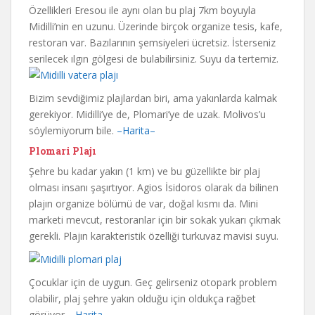
Özellikleri Eresou ile aynı olan bu plaj 7km boyuyla
Midilli’nin en uzunu. Üzerinde birçok organize tesis, kafe,
restoran var. Bazılarının şemsiyeleri ücretsiz. İsterseniz
serilecek ılgın gölgesi de bulabilirsiniz. Suyu da tertemiz.
Bizim sevdiğimiz plajlardan biri, ama yakınlarda kalmak
gerekiyor. Midilli’ye de, Plomari’ye de uzak. Molivos’u
söylemiyorum bile.
–Harita–
Plomari Plajı
Şehre bu kadar yakın (1 km) ve bu güzellikte bir plaj
olması insanı şaşırtıyor. Agios İsidoros olarak da bilinen
plajın organize bölümü de var, doğal kısmı da. Mini
marketi mevcut, restoranlar için bir sokak yukarı çıkmak
gerekli. Plajın karakteristik özelliği turkuvaz mavisi suyu.
Çocuklar için de uygun. Geç gelirseniz otopark problem
olabilir, plaj şehre yakın olduğu için oldukça rağbet
görüyor.
–Harita–