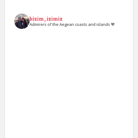
bizim_izimiz
Admirers of the Aegean coasts and islands 💙