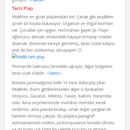
Tarti Plajı
Midilli’nin en güzel plajlarından biri. Çanak gibi yeşillikler
içinde bir koyda bulunuyor. Organize ve doğal kısımları
var. Çocuklar için uygun, restoranları gayet iyi. Plajın
eğlencesi, denizin ortasındaki kayaya tırmanıp oradan
atlamak. (Resimde kareye girmemiş, biraz solda kalıyor,
yine de ben doldurmuş olmayayım 🙂
Plomari’de kalırsanız kesinlikle uğrayın, diğer bölgelere
biraz uzak olabilir.
–Harita–
Burada yazmadığımız belki 10 tane daha plaj çıkar
Midilli’de. Bizim gittiklerimizden diğer iz bırakanlar:
Molyvos, Gavatas, Melinta, Tavari, Kalloni, Haramida
oldu. Ama seçimlerimizde mümkün mertebe kendi
zevkimizi arka planda bırakıp, ortak değer yargıları ile
hareket etmeye çalıştık. Bu plajlara paragraf
ayırmamamızın nedeni, ya komşusunun burada olması,
ya da bizim çok farklı bir şekilde hoşumuza gitmesi.