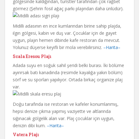
gölgesinde kaldığından, turistler tarafından çok rağbet
görmez (Şehrin fosil ağaç parkı plajından daha ünlüdür).
Midilli adasının en ince kumlarından birine sahip plajda,
ılgın gölgesi, kabin ve duş var. Çocuklar için de gayet
uygun, plajın hemen dibinde kafe restoran da mevcut.
Yolunuz düşerse keyifli bir mola verebilirsiniz.
–Harita–
Scala Eresou Plajı
Adada suyu en soğuk sahil şeridi belki burası. İki bölüme
ayırırsak batı kanadında (resimde kayalığa yakın bölüm)
sörf ve su sporları yapılıyor. Ortada birkaç organize plaj
var.
Doğu tarafında ise restoran ve kafeler konumlanmış,
hepsi denize çıkma yapmış vaziyette ve altlarında
sığınacak gölgelik alan var. Plaj çocuklar için uygun,
denizin dibi kum.
–Harita–
Vatera Plajı