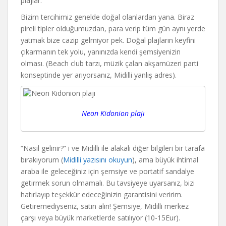
plajlar.
Bizim tercihimiz genelde doğal olanlardan yana. Biraz
pireli tipler olduğumuzdan, para verip tüm gün aynı yerde
yatmak bize cazip gelmiyor pek. Doğal plajların keyfini
çıkarmanın tek yolu, yanınızda kendi şemsiyenizin
olması. (Beach club tarzı, müzik çalan akşamüzeri parti
konseptinde yer arıyorsanız, Midilli yanlış adres).
Neon Kidonion plajı
“Nasıl gelinir?” i ve Midilli ile alakalı diğer bilgileri bir tarafa
bırakıyorum (
Midilli yazısını okuyun
), ama büyük ihtimal
araba ile geleceğiniz için şemsiye ve portatif sandalye
getirmek sorun olmamalı. Bu tavsiyeye uyarsanız, bizi
hatırlayıp teşekkür edeceğinizin garantisini veririm.
Getiremediyseniz, satın alın! Şemsiye, Midilli merkez
çarşı veya büyük marketlerde satılıyor (10-15Eur).