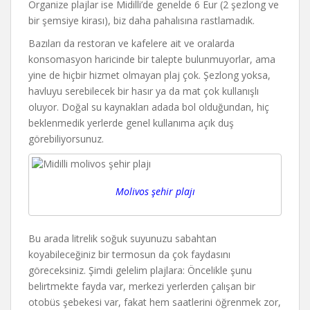
Organize plajlar ise Midilli’de genelde 6 Eur (2 şezlong ve
bir şemsiye kirası), biz daha pahalısına rastlamadık.
Bazıları da restoran ve kafelere ait ve oralarda
konsomasyon haricinde bir talepte bulunmuyorlar, ama
yine de hiçbir hizmet olmayan plaj çok. Şezlong yoksa,
havluyu serebilecek bir hasır ya da mat çok kullanışlı
oluyor. Doğal su kaynakları adada bol olduğundan, hiç
beklenmedik yerlerde genel kullanıma açık duş
görebiliyorsunuz.
Molivos şehir plajı
Bu arada litrelik soğuk suyunuzu sabahtan
koyabileceğiniz bir termosun da çok faydasını
göreceksiniz. Şimdi gelelim plajlara: Öncelikle şunu
belirtmekte fayda var, merkezi yerlerden çalışan bir
otobüs şebekesi var, fakat hem saatlerini öğrenmek zor,