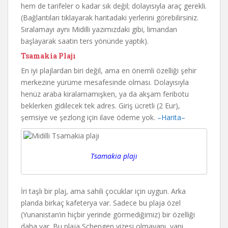
hem de tarifeler o kadar sık değil; dolayısıyla araç gerekli.
(Bağlantıları tıklayarak haritadaki yerlerini görebilirsiniz.
Sıralamayı aynı Midilli yazımızdaki gibi, limandan
başlayarak saatin ters yönünde yaptık).
Tsamakia Plajı
En iyi plajlardan biri değil, ama en önemli özelliği şehir
merkezine yürüme mesafesinde olması. Dolayısıyla
henüz araba kiralamamışken, ya da akşam feribotu
beklerken gidilecek tek adres. Giriş ücretli (2 Eur),
şemsiye ve şezlong için ilave ödeme yok.
–Harita–
Tsamakia plajı
İri taşlı bir plaj, ama sahili çocuklar için uygun. Arka
planda birkaç kafeterya var. Sadece bu plaja özel
(Yunanistan’ın hiçbir yerinde görmediğimiz) bir özelliği
daha var. Bu plaja Schengen vizesi olmayanı, yani