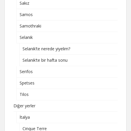
Sakız
Samos
Samothraki
Selanik
Selanik’te nerede yiyelim?
Selanik’te bir hafta sonu
Serifos
Spetses
Tilos
Diğer yerler
İtalya
Cinque Terre