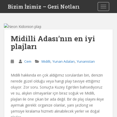
S
Bizim İzimiz – Gezi Notları
TOGGLE
k
i
p
t
o
Midilli Adası’nın en iyi
m
plajları
a
i
n
,
,
Cem
Midilli
Yunan Adaları
Yunanistan
c
o
n
Midilli hakkında en çok aldığımız sorulardan biri, denizin
t
nerede güzel olduğu veya hangi plajı tavsiye ettiğimiz
e
oluyor. Zor soru. Sonuçta Kuzey Ege’den bahsediyoruz
n
ve su, alışkın olmayanlar için biraz soğuk ve Midilli,
t
plajları ile öne çıkan bir ada değil. Bir de plaj olayını ikiye
ayırmak gerekli: organize olanlar, yani şezlong ve
şemsiye kiralama hizmeti alınabilecek yerler ve doğal