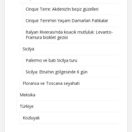
Cinque Terre: Akdeniz’in beşiz güzelleri
Cinque Terre’nin Yaşam Damarları Patikalar
İtalyan Rivierası’nda kısacık mutluluk: Levanto-
Framura bisiklet gezisi
Sicilya
Palermo ve batı Sicilya turu
Sicilya: Etna’nın gölgesinde 6 gün
Floransa ve Toscana seyahati
Meksika
Türkiye
Kozluyalı