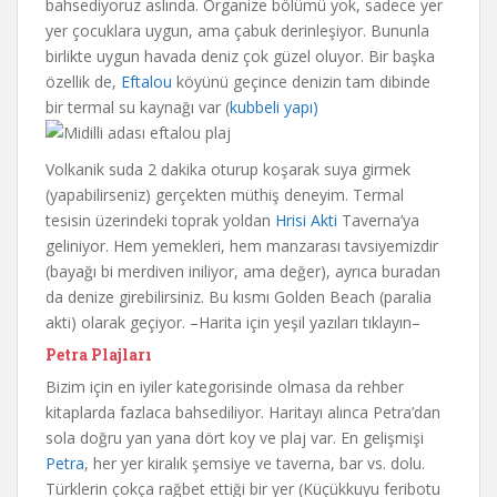
bahsediyoruz aslında. Organize bölümü yok, sadece yer
yer çocuklara uygun, ama çabuk derinleşiyor. Bununla
birlikte uygun havada deniz çok güzel oluyor. Bir başka
özellik de,
Eftalou
köyünü geçince denizin tam dibinde
bir termal su kaynağı var (
kubbeli yapı)
Volkanik suda 2 dakika oturup koşarak suya girmek
(yapabilirseniz) gerçekten müthiş deneyim. Termal
tesisin üzerindeki toprak yoldan
Hrisi Akti
Taverna’ya
geliniyor. Hem yemekleri, hem manzarası tavsiyemizdir
(bayağı bi merdiven iniliyor, ama değer), ayrıca buradan
da denize girebilirsiniz. Bu kısmı Golden Beach (paralia
akti) olarak geçiyor. –Harita için yeşil yazıları tıklayın–
Petra Plajları
Bizim için en iyiler kategorisinde olmasa da rehber
kitaplarda fazlaca bahsediliyor. Haritayı alınca Petra’dan
sola doğru yan yana dört koy ve plaj var. En gelişmişi
Petra
, her yer kiralık şemsiye ve taverna, bar vs. dolu.
Türklerin çokça rağbet ettiği bir yer (Küçükkuyu feribotu