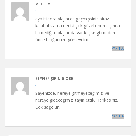
MELTEM
,
aya isidora plajını es geçmişsiniz biraz
kalabalık ama denizi çok güzel.onun dışında
bilmediğim plajlar da var keşke gitmeden
önce bloğunuzu görseydim.
YANITLA
ZEYNEP ŞIRIN GIOBBI
,
Sayenizde, nereye gitmeyeceğimizi ve
nereye gideceğimizi tayin ettik. Harikasınız.
Çok sağolun.
YANITLA