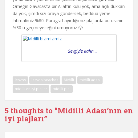
Örneğin Gavatas’ta bir Allah’ın kulu yok, ama açık dükkan
da yok, şimdi sizi oraya göndersek, beddua yeme
ihtimalimiz %80. Paragraf ayırdığımız plajlarda bu oranın
%30 u geçmeyeceğini umuyoruz 🙂
Sevgiyle kalın…
lesvos
lesvos beaches
Midilli
midilli adası
midilli en iyi plajlar
midilli plaj
5 thoughts to “Midilli Adası’nın en
iyi plajları”