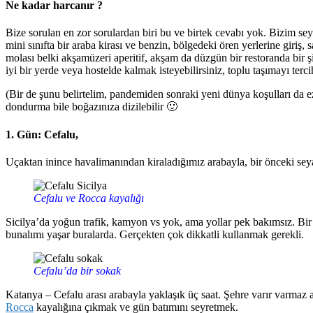
Ne kadar harcanır ?
Bize sorulan en zor sorulardan biri bu ve birtek cevabı yok. Bizim seya
mini sınıfta bir araba kirası ve benzin, bölgedeki ören yerlerine giriş,
molası belki akşamüzeri aperitif, akşam da düzgün bir restoranda bir ş
iyi bir yerde veya hostelde kalmak isteyebilirsiniz, toplu taşımayı terc
(Bir de şunu belirtelim, pandemiden sonraki yeni dünya koşulları da e
dondurma bile boğazınıza dizilebilir 🙂
1. Gün: Cefalu,
Uçaktan inince havalimanından kiraladığımız arabayla, bir önceki se
Cefalu ve Rocca kayalığı
Sicilya’da yoğun trafik, kamyon vs yok, ama yollar pek bakımsız. Bir d
bunalımı yaşar buralarda. Gerçekten çok dikkatli kullanmak gerekli.
Cefalu’da bir sokak
Katanya – Cefalu arası arabayla yaklaşık üç saat. Şehre varır varma
Rocca
kayalığına çıkmak ve gün batımını seyretmek.