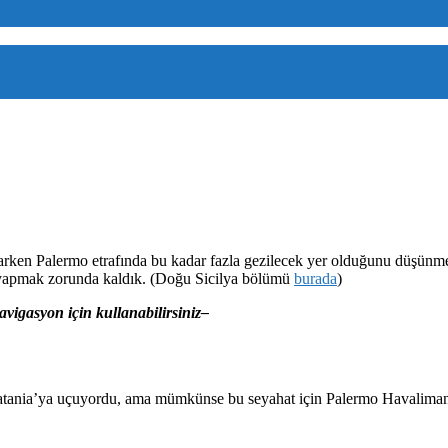
arken Palermo etrafında bu kadar fazla gezilecek yer olduğunu düşünme
re yapmak zorunda kaldık. (Doğu Sicilya bölümü
burada
)
avigasyon için kullanabilirsiniz–
atania’ya uçuyordu, ama mümkünse bu seyahat için Palermo Havaliman