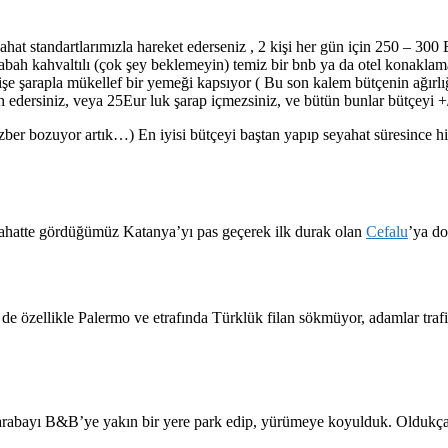
hat standartlarımızla hareket ederseniz , 2 kişi her gün için 250 – 300 E
 sabah kahvaltılı (çok şey beklemeyin) temiz bir bnb ya da otel konaklama
işe şarapla mükellef bir yemeği kapsıyor ( Bu son kalem bütçenin ağırlığ
ih edersiniz, veya 25Eur luk şarap içmezsiniz, ve bütün bunlar bütçeyi +/
zber bozuyor artık…) En iyisi bütçeyi baştan yapıp seyahat süresince hi
yahatte gördüğümüz Katanya’yı pas geçerek ilk durak olan
Cefalu
’ya do
e özellikle Palermo ve etrafında Türklük filan sökmüyor, adamlar trafikt
z arabayı B&B’ye yakın bir yere park edip, yürümeye koyulduk. Oldukça