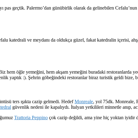
 pas geçtik. Palermo’dan günübirlik olarak da gelinebilen Cefalu’nun 
lu katedrali ve meydanı da oldukça güzel, fakat katedralin içerisi, ahşa
alı. Biz hem öğle yemeğini, hem akşam yemeğini buradaki restoranlarda 
k yaptık :). Şehrin göbeğindeki restoranlar biraz turistik geldi bize, b
ntüsü ters ışıkta cazip gelmedi. Hedef
Monreale
, yol 75dk. Monreale, 
tedral
güvenlik nedeni ile kapalıydı. İtalyan yetkilileri minnetle anıp, a
duğumuz
Trattoria Peppino
çok cazip değildi, ama yine hiç yoktan iyidir 