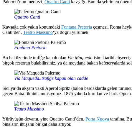
Palermo’nun merkezi,
Quattro Canti
kavşağı. Burada şehrin en önemli 
Quattro Canti
Kavşağa çok yakın konumdaki
Fontana Pretoria
çeşmesi, Roma heykel-
Canti’den,
Teatro Massimo
‘ya doğru yürümek.
Fontana Pretoria
Bu hat üzerinde trafiğe kapalı olan
Via Maqueda
isimli tarihi alışver
birçok restoran bulabilirsiniz, ya da meydana bakan kafeteryalarda solu
Via Maqueda..trafiğe kapalı olan cadde
Sicilya’da akşam vakti Aperol Spritz (balon bardaklarda gelen turunc
geçen Baba filmini anımsıyoruz. 1875 yılında kurulan ve Paris Opera 
Teatro Massimo
Yürüyüşün devamı, yine Quattro Canti’den,
Porta Nuova
tarafına. Bu
binaların ihtişamı bir kat daha artıyor.