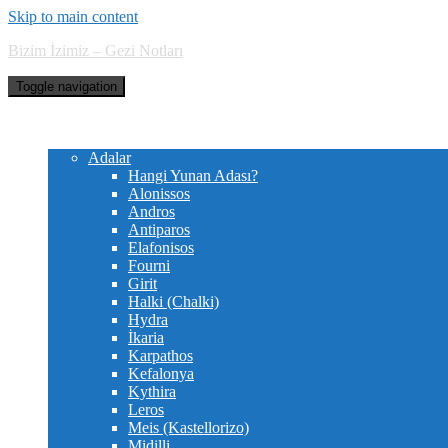
Skip to main content
Bizim İzimiz – Gezi Notları
Toggle navigation
Hakkımızda
Yunanistan
Adalar
Hangi Yunan Adası?
Alonissos
Andros
Antiparos
Elafonisos
Fourni
Girit
Halki (Chalki)
Hydra
İkaria
Karpathos
Kefalonya
Kythira
Leros
Meis (Kastellorizo)
Midilli