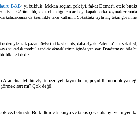
dauru B&B
‘ yi bulduk. Mekan seçimi çok iyi, fakat Demet’i otele bıra
er misali. Görüntü hiç tekin olmadığı için arabayı kapalı parka koymak zorunda
ta kalacaksanız da kesinlikle taksi kullanın. Sokaktaki tayfa hiç tekin görünme
ği nedeniyle açık pazar hüviyetini kaybetmiş; daha ziyade Palermo’nun sokak 
veya yuvarlak tombul sandviç ekmeklerinin içinde yeniyor. Dondurmayı bile bu 
bir hikmeti dedik.
lan Arancina. Muhteviyatı bezelyeli kıymalıdan, peynirli jambonluya deği
i görmek şart mı? Çok değil.
 çok cezbetmedi. Bu kültürde İspanya ve tapas çok daha iyi ve hijyenik.