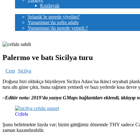
Kozluyalı
Lezzetler
Selanik’te nerede yiyelim?
Yunanistan’da sofra adabı
Yunanistan’da nerede yemeli ?
Bize yazın
Palermo ve batı Sicilya turu
Cem
Sicilya
Doğusu bizi oldukça büyüleyen Sicilya Adası’na ikinci seyahati planl
turu altı güne çıktı, buna rağmen yetmedi ve bazı yerlerde kısa dev
–Editör notu: 2019’da yazıya GMaps bağlantıları eklendi, tıklayıp n
Cefalu
Şunu belirtmekte fayda var; bizim gittiğimiz dönemde THY sadece C
zaman kazandırabilir.