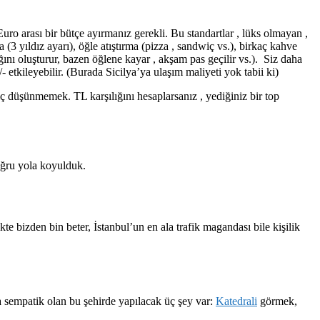
uro arası bir bütçe ayırmanız gerekli. Bu standartlar , lüks olmayan ,
 (3 yıldız ayarı), öğle atıştırma (pizza , sandwiç vs.), birkaç kahve
ını oluşturur, bazen öğlene kayar , akşam pas geçilir vs.). Siz daha
- etkileyebilir. (Burada Sicilya’ya ulaşım maliyeti yok tabii ki)
ç düşünmemek. TL karşılığını hesaplarsanız , yediğiniz bir top
ğru yola koyulduk.
e bizden bin beter, İstanbul’un en ala trafik magandası bile kişilik
 sempatik olan bu şehirde yapılacak üç şey var:
Katedrali
görmek,