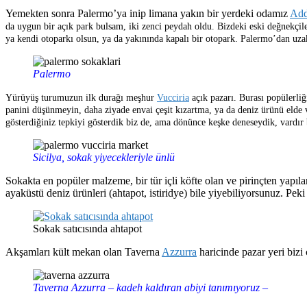
Yemekten sonra Palermo’ya inip limana yakın bir yerdeki odamız
Ad
da uygun bir açık park bulsam, iki zenci peydah oldu. Bizdeki eski değnekçil
ya kendi otoparkı olsun, ya da yakınında kapalı bir otopark. Palermo’dan uzak
Palermo
Yürüyüş turumuzun ilk durağı meşhur
Vucciria
açık pazarı. Burası popülerli
panini düşünmeyin, daha ziyade envai çeşit kızartma, ya da deniz ürünü elde 
gösterdiğiniz tepkiyi gösterdik biz de, ama dönünce keşke deneseydik, vardır 
Sicilya, sokak yiyecekleriyle ünlü
Sokakta en popüler malzeme, bir tür içli köfte olan ve pirinçten yapı
ayaküstü deniz ürünleri (ahtapot, istiridye) bile yiyebiliyorsunuz. Pek
Sokak satıcısında ahtapot
Akşamları kült mekan olan Taverna
Azzurra
haricinde pazar yeri bizi
Taverna Azzurra – kadeh kaldıran abiyi tanımıyoruz –