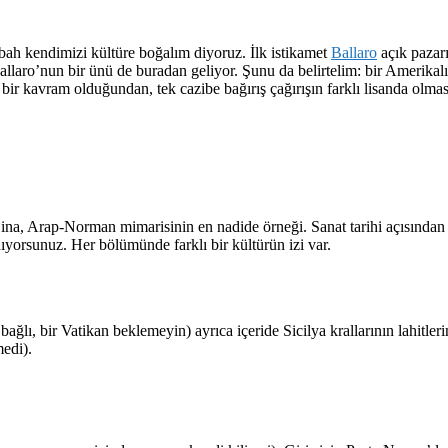
bah kendimizi kültüre boğalım diyoruz. İlk istikamet
Ballaro
açık pazarı
Ballaro’nun bir ünü de buradan geliyor. Şunu da belirtelim: bir Amerikal
r kavram olduğundan, tek cazibe bağırış çağırışın farklı lisanda olması
na, Arap-Norman mimarisinin en nadide örneği. Sanat tarihi açısından
nıyorsunuz. Her bölümünde farklı bir kültürün izi var.
za bağlı, bir Vatikan beklemeyin) ayrıca içeride Sicilya krallarının lahit
medi).