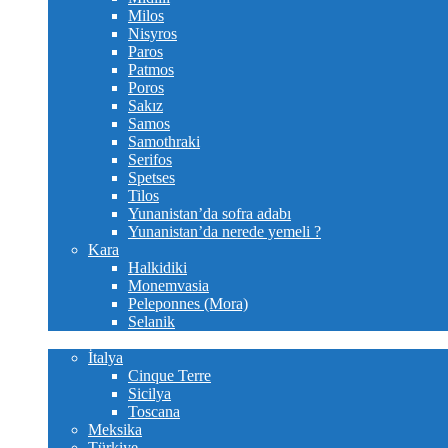
Milos
Nisyros
Paros
Patmos
Poros
Sakız
Samos
Samothraki
Serifos
Spetses
Tilos
Yunanistan’da sofra adabı
Yunanistan’da nerede yemeli ?
Kara
Halkidiki
Monemvasia
Peleponnes (Mora)
Selanik
Diğer yerler
İtalya
Cinque Terre
Sicilya
Toscana
Meksika
Türkiye