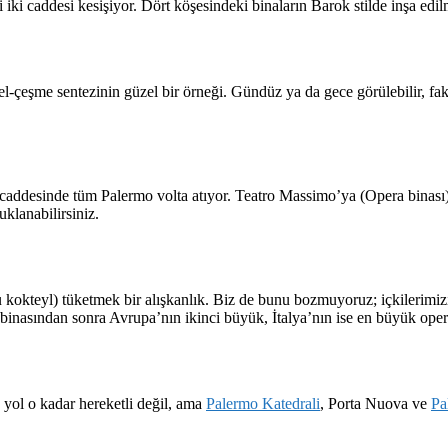
iki caddesi kesişiyor. Dört köşesindeki binaların Barok stilde inşa edil
çeşme sentezinin güzel bir örneği. Gündüz ya da gece görülebilir, faka
iş caddesinde tüm Palermo volta atıyor. Teatro Massimo’ya (Opera binası) 
klanabilirsiniz.
u kokteyl) tüketmek bir alışkanlık. Biz de bunu bozmuyoruz; içkilerim
binasından sonra Avrupa’nın ikinci büyük, İtalya’nın ise en büyük oper
 yol o kadar hereketli değil, ama
Palermo Katedrali
, Porta Nuova ve
Pa