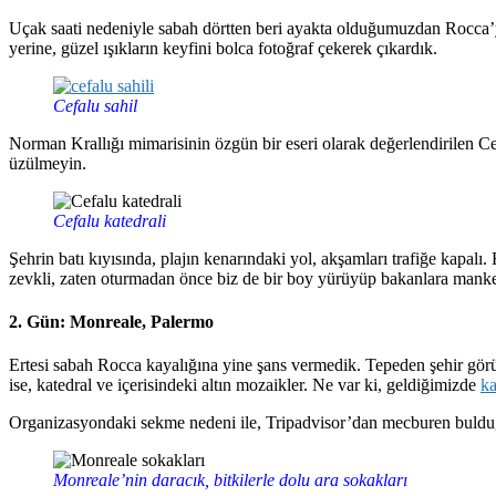
Uçak saati nedeniyle sabah dörtten beri ayakta olduğumuzdan Rocca’yı
yerine, güzel ışıkların keyfini bolca fotoğraf çekerek çıkardık.
Cefalu sahil
Norman Krallığı mimarisinin özgün bir eseri olarak değerlendirilen Cefa
üzülmeyin.
Cefalu katedrali
Şehrin batı kıyısında, plajın kenarındaki yol, akşamları trafiğe kap
zevkli, zaten oturmadan önce biz de bir boy yürüyüp bakanlara mankenli
2. Gün: Monreale, Palermo
Ertesi sabah Rocca kayalığına yine şans vermedik. Tepeden şehir görü
ise, katedral ve içerisindeki altın mozaikler. Ne var ki, geldiğimizde
ka
Organizasyondaki sekme nedeni ile, Tripadvisor’dan mecburen bul
Monreale’nin daracık, bitkilerle dolu ara sokakları