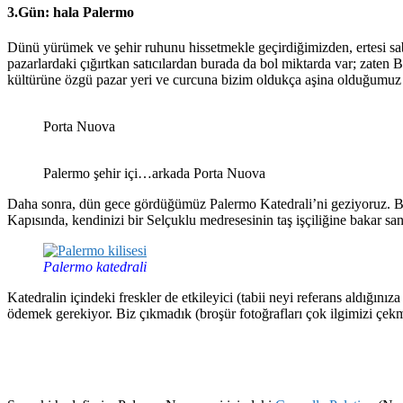
3.Gün: hala Palermo
Dünü yürümek ve şehir ruhunu hissetmekle geçirdiğimizden, ertesi sa
pazarlardaki çığırtkan satıcılardan burada da bol miktarda var; zaten 
kültürüne özgü pazar yeri ve curcuna bizim oldukça aşina olduğumuz bi
Porta Nuova
Palermo şehir içi…arkada Porta Nuova
Daha sonra, dün gece gördüğümüz Palermo Katedrali’ni geziyoruz. Bi
Kapısında, kendinizi bir Selçuklu medresesinin taş işçiliğine bakar sa
Palermo katedrali
Katedralin içindeki freskler de etkileyici (tabii neyi referans aldığını
ödemek gerekiyor. Biz çıkmadık (broşür fotoğrafları çok ilgimizi çek