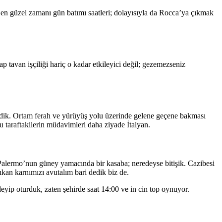
en güzel zamanı gün batımı saatleri; dolayısıyla da Rocca’ya çıkmak
p tavan işçiliği hariç o kadar etkileyici değil; gezemezseniz
yedik. Ortam ferah ve yürüyüş yolu üzerinde gelene geçene bakması
u taraftakilerin müdavimleri daha ziyade İtalyan.
Palermo’nun güney yamacında bir kasaba; neredeyse bitişik. Cazibesi
cıkan karnımızı avutalım bari dedik biz de.
deyip oturduk, zaten şehirde saat 14:00 ve in cin top oynuyor.