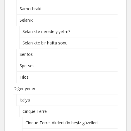
Samothraki
Selanik
Selanik’te nerede yiyelim?
Selanik’te bir hafta sonu
Serifos
Spetses
Tilos
Diğer yerler
İtalya
Cinque Terre
Cinque Terre: Akdeniz’in beşiz güzelleri