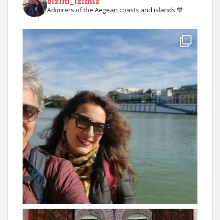
bizim_izimiz
Admirers of the Aegean coasts and islands 💙