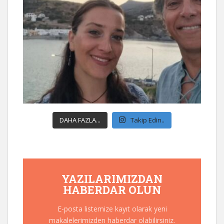
DAHA FAZLA...
Takip Edin..
YAZILARIMIZDAN
HABERDAR OLUN
E-posta listemize kayıt olarak yeni
makalelerimizden haberdar olabilirsiniz.