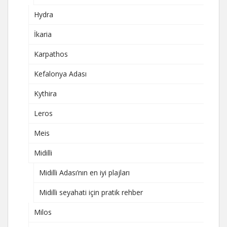
Hydra
İkaria
Karpathos
Kefalonya Adası
Kythira
Leros
Meis
Midilli
Midilli Adası’nın en iyi plajları
Midilli seyahati için pratik rehber
Milos