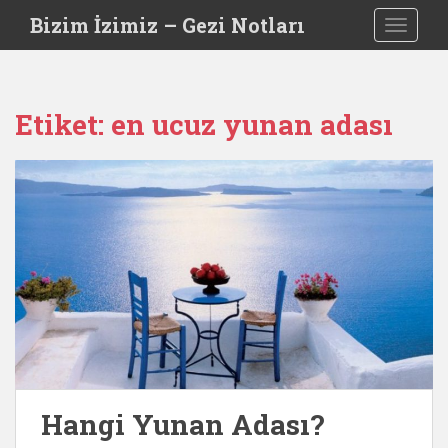
S
Bizim İzimiz – Gezi Notları
TOGGLE
k
i
p
t
Etiket:
en ucuz yunan adası
o
m
a
i
n
c
o
n
t
e
n
t
Hangi Yunan Adası?