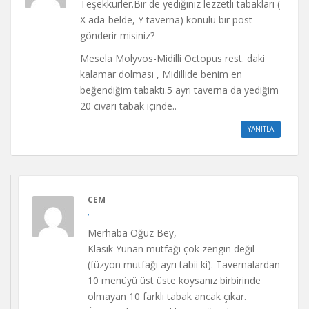
Teşekkürler.Bir de yediğiniz lezzetli tabakları (
X ada-belde, Y taverna) konulu bir post
gönderir misiniz?
Mesela Molyvos-Midilli Octopus rest. daki
kalamar dolması , Midillide benim en
beğendiğim tabaktı.5 ayrı taverna da yediğim
20 civarı tabak içinde..
YANITLA
CEM
,
Merhaba Oğuz Bey,
Klasik Yunan mutfağı çok zengin değil
(füzyon mutfağı ayrı tabii ki). Tavernalardan
10 menüyü üst üste koysanız birbirinde
olmayan 10 farklı tabak ancak çıkar.