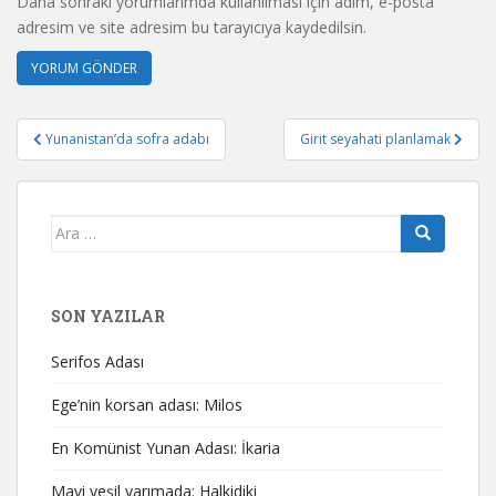
Daha sonraki yorumlarımda kullanılması için adım, e-posta
adresim ve site adresim bu tarayıcıya kaydedilsin.
Yazı
Yunanistan’da sofra adabı
Girit seyahati planlamak
gezinmesi
Arama
yap:
SON YAZILAR
Serifos Adası
Ege’nin korsan adası: Milos
En Komünist Yunan Adası: İkaria
Mavi yeşil yarımada: Halkidiki