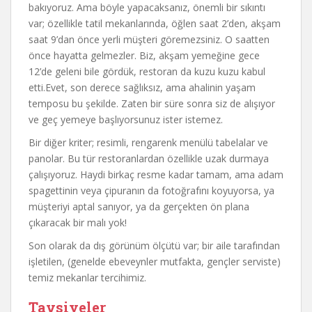
bakıyoruz. Ama böyle yapacaksanız, önemli bir sıkıntı
var; özellikle tatil mekanlarında, öğlen saat 2’den, akşam
saat 9’dan önce yerli müşteri göremezsiniz. O saatten
önce hayatta gelmezler. Biz, akşam yemeğine gece
12’de geleni bile gördük, restoran da kuzu kuzu kabul
etti.Evet, son derece sağlıksız, ama ahalinin yaşam
temposu bu şekilde. Zaten bir süre sonra siz de alışıyor
ve geç yemeye başlıyorsunuz ister istemez.
Bir diğer kriter; resimli, rengarenk menülü tabelalar ve
panolar. Bu tür restoranlardan özellikle uzak durmaya
çalışıyoruz. Haydi birkaç resme kadar tamam, ama adam
spagettinin veya çipuranın da fotoğrafını koyuyorsa, ya
müşteriyi aptal sanıyor, ya da gerçekten ön plana
çıkaracak bir malı yok!
Son olarak da dış görünüm ölçütü var; bir aile tarafından
işletilen, (genelde ebeveynler mutfakta, gençler serviste)
temiz mekanlar tercihimiz.
Tavsiyeler