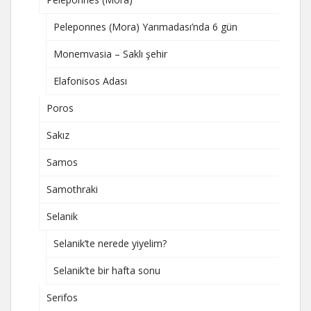
Peleponnes (Mora) Yarımadası’nda 6 gün
Monemvasia – Saklı şehir
Elafonisos Adası
Poros
Sakız
Samos
Samothraki
Selanik
Selanik’te nerede yiyelim?
Selanik’te bir hafta sonu
Serifos