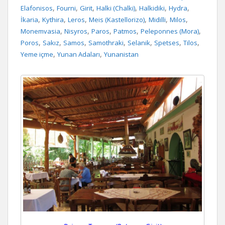
,
,
,
,
,
,
Elafonisos
Fourni
Girit
Halki (Chalki)
Halkidiki
Hydra
,
,
,
,
,
,
İkaria
Kythira
Leros
Meis (Kastellorizo)
Midilli
Milos
,
,
,
,
,
Monemvasia
Nisyros
Paros
Patmos
Peleponnes (Mora)
,
,
,
,
,
,
,
Poros
Sakız
Samos
Samothraki
Selanik
Spetses
Tilos
,
,
Yeme içme
Yunan Adaları
Yunanistan