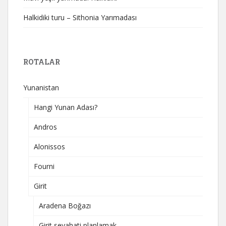
Halkidiki turu – Sithonia Yarımadası
ROTALAR
Yunanistan
Hangi Yunan Adası?
Andros
Alonissos
Fourni
Girit
Aradena Boğazı
Girit seyahati planlamak