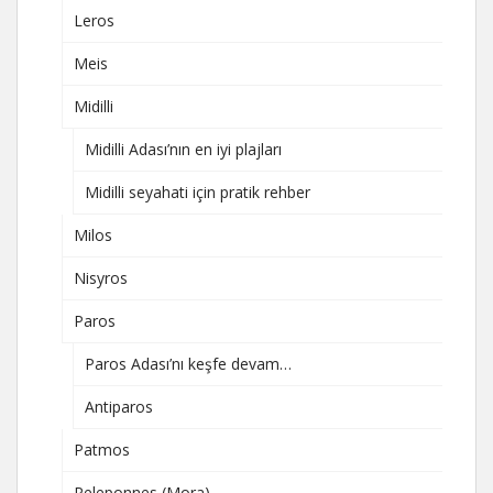
Leros
Meis
Midilli
Midilli Adası’nın en iyi plajları
Midilli seyahati için pratik rehber
Milos
Nisyros
Paros
Paros Adası’nı keşfe devam…
Antiparos
Patmos
Peleponnes (Mora)