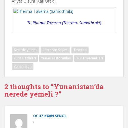
Afiyet Olsun! Kali Orexi !
To Platani Taverna (Therma- Samothraki)
Nerede yemeli
Restoran seçimi
Taverna
Yunan adaları
Yunan restoranları
Yunan yemekleri
Yunanistan
2 thoughts to “Yunanistan’da
nerede yemeli ?”
OGUZ KAAN SENOL
,