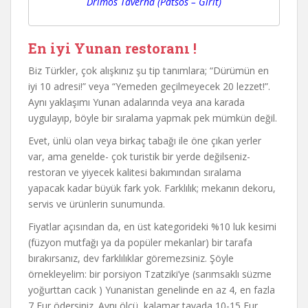
Drimos Taverna (Patsos – Girit)
En iyi Yunan restoranı !
Biz Türkler, çok alışkınız şu tip tanımlara; “Dürümün en
iyi 10 adresi!” veya “Yemeden geçilmeyecek 20 lezzet!”.
Aynı yaklaşımı Yunan adalarında veya ana karada
uygulayıp, böyle bir sıralama yapmak pek mümkün değil.
Evet, ünlü olan veya birkaç tabağı ile öne çıkan yerler
var, ama genelde- çok turistik bir yerde değilseniz-
restoran ve yiyecek kalitesi bakımından sıralama
yapacak kadar büyük fark yok. Farklılık; mekanın dekoru,
servis ve ürünlerin sunumunda.
Fiyatlar açısından da, en üst kategorideki %10 luk kesimi
(füzyon mutfağı ya da popüler mekanlar) bir tarafa
bırakırsanız, dev farklılıklar göremezsiniz. Şöyle
örnekleyelim: bir porsiyon Tzatziki’ye (sarımsaklı süzme
yoğurttan cacık ) Yunanistan genelinde en az 4, en fazla
7 Eur ödersiniz. Aynı ölçü, kalamar tavada 10-15 Eur