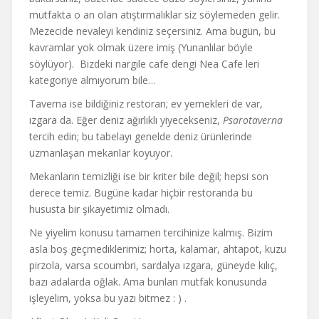
mutfakta o an olan atıştırmalıklar siz söylemeden gelir.
Mezecide nevaleyi kendiniz seçersiniz. Ama bugün, bu
kavramlar yok olmak üzere imiş (Yunanlılar böyle
söylüyor). Bizdeki nargile cafe dengi Nea Cafe leri
kategoriye almıyorum bile…
Taverna ise bildiğiniz restoran; ev yemekleri de var,
ızgara da. Eğer deniz ağırlıklı yiyecekseniz,
Psarotaverna
tercih edin; bu tabelayı genelde deniz ürünlerinde
uzmanlaşan mekanlar koyuyor.
Mekanların temizliği ise bir kriter bile değil; hepsi son
derece temiz. Bugüne kadar hiçbir restoranda bu
hususta bir şikayetimiz olmadı.
Ne yiyelim konusu tamamen tercihinize kalmış. Bizim
asla boş geçmediklerimiz; horta, kalamar, ahtapot, kuzu
pirzola, varsa scoumbri, sardalya ızgara, güneyde kılıç,
bazı adalarda oğlak. Ama bunları mutfak konusunda
işleyelim, yoksa bu yazı bitmez : ) .