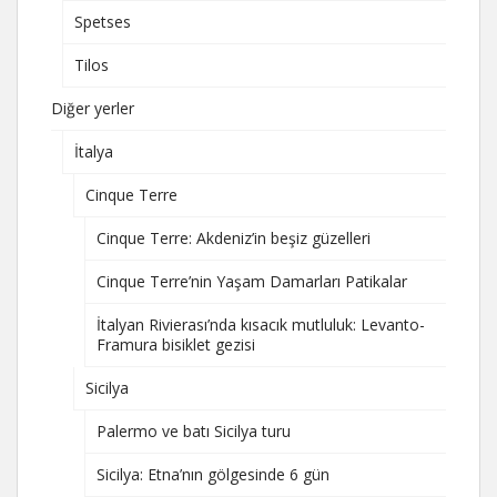
Spetses
Tilos
Diğer yerler
İtalya
Cinque Terre
Cinque Terre: Akdeniz’in beşiz güzelleri
Cinque Terre’nin Yaşam Damarları Patikalar
İtalyan Rivierası’nda kısacık mutluluk: Levanto-
Framura bisiklet gezisi
Sicilya
Palermo ve batı Sicilya turu
Sicilya: Etna’nın gölgesinde 6 gün