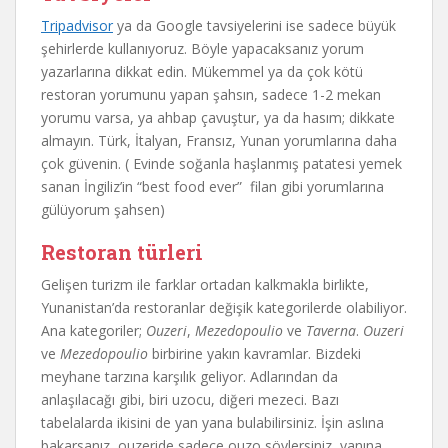
Tripadvisor
ya da Google tavsiyelerini ise sadece büyük
şehirlerde kullanıyoruz. Böyle yapacaksanız yorum
yazarlarına dikkat edin. Mükemmel ya da çok kötü
restoran yorumunu yapan şahsın, sadece 1-2 mekan
yorumu varsa, ya ahbap çavuştur, ya da hasım; dikkate
almayın. Türk, İtalyan, Fransız, Yunan yorumlarına daha
çok güvenin. ( Evinde soğanla haşlanmış patatesi yemek
sanan İngiliz’in “best food ever” filan gibi yorumlarına
gülüyorum şahsen)
Restoran türleri
Gelişen turizm ile farklar ortadan kalkmakla birlikte,
Yunanistan’da restoranlar değişik kategorilerde olabiliyor.
Ana kategoriler;
Ouzeri
,
Mezedopoulio
ve
Taverna
.
Ouzeri
ve
Mezedopoulio
birbirine yakın kavramlar. Bizdeki
meyhane tarzına karşılık geliyor. Adlarından da
anlaşılacağı gibi, biri uzocu, diğeri mezeci. Bazı
tabelalarda ikisini de yan yana bulabilirsiniz. İşin aslına
bakarsanız, ouzeride sadece ouzo söylersiniz, yanına