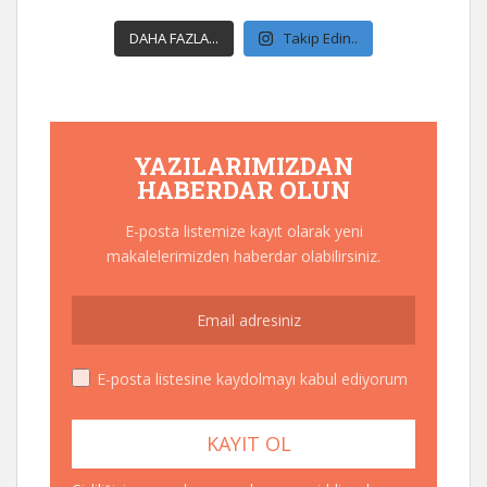
DAHA FAZLA...
Takip Edin..
YAZILARIMIZDAN
HABERDAR OLUN
E-posta listemize kayıt olarak yeni
makalelerimizden haberdar olabilirsiniz.
E-posta listesine kaydolmayı kabul ediyorum