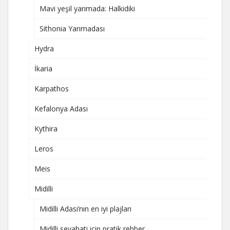
Mavi yeşil yarımada: Halkidiki
Sithonia Yarımadası
Hydra
İkaria
Karpathos
Kefalonya Adası
Kythira
Leros
Meis
Midilli
Midilli Adası’nın en iyi plajları
Midilli seyahati için pratik rehber