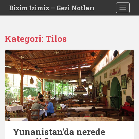
S
Bizim İzimiz – Gezi Notları
TOGGLE
k
i
p
t
Kategori:
Tilos
o
m
a
i
n
c
o
n
t
e
n
t
Yunanistan’da nerede