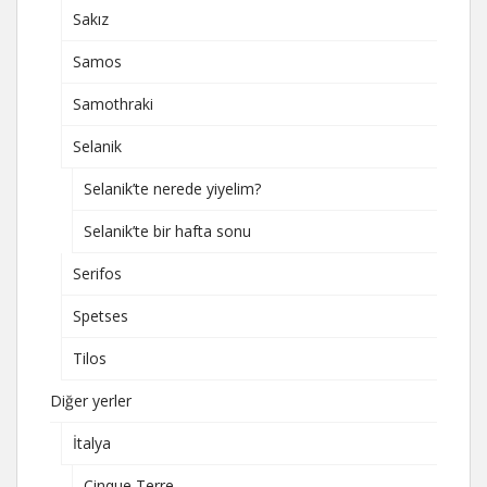
Sakız
Samos
Samothraki
Selanik
Selanik’te nerede yiyelim?
Selanik’te bir hafta sonu
Serifos
Spetses
Tilos
Diğer yerler
İtalya
Cinque Terre