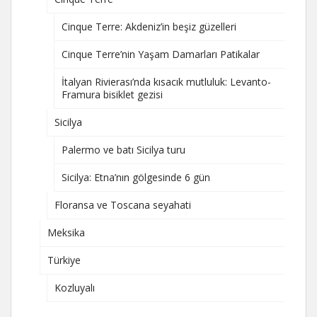
Cinque Terre: Akdeniz’in beşiz güzelleri
Cinque Terre’nin Yaşam Damarları Patikalar
İtalyan Rivierası’nda kısacık mutluluk: Levanto-
Framura bisiklet gezisi
Sicilya
Palermo ve batı Sicilya turu
Sicilya: Etna’nın gölgesinde 6 gün
Floransa ve Toscana seyahati
Meksika
Türkiye
Kozluyalı