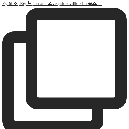
Eylül 🌞, Ege🌺, bir ada 🌊ve çok sevdiklerim ❤️🙏 . .