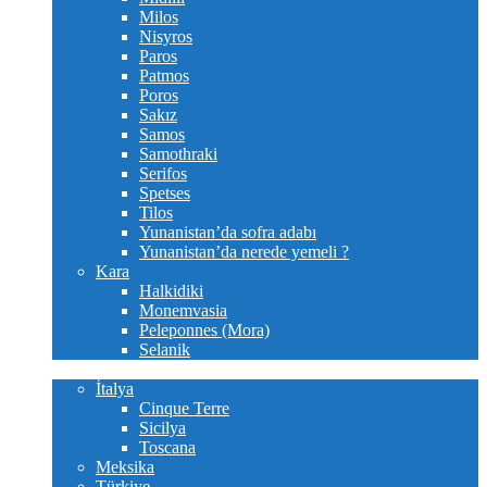
Milos
Nisyros
Paros
Patmos
Poros
Sakız
Samos
Samothraki
Serifos
Spetses
Tilos
Yunanistan’da sofra adabı
Yunanistan’da nerede yemeli ?
Kara
Halkidiki
Monemvasia
Peleponnes (Mora)
Selanik
Diğer yerler
İtalya
Cinque Terre
Sicilya
Toscana
Meksika
Türkiye