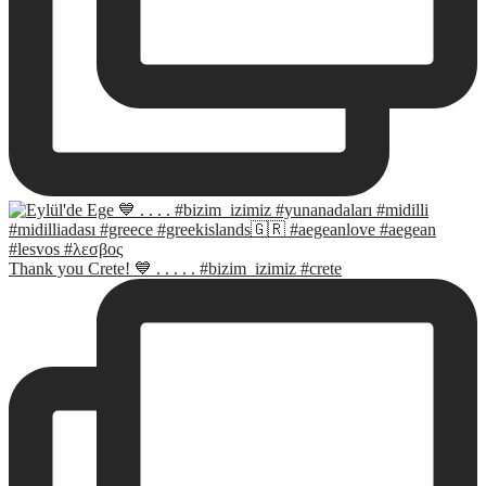
Thank you Crete! 💙 . . . . . #bizim_izimiz #crete