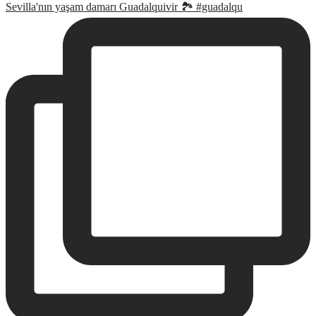
Sevilla'nın yaşam damarı Guadalquivir 🏞 #guadalqu