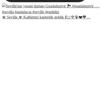
🪭 Sevilla 🪭 Kalbimizi kaptırdık geldik 💃🍊🌹🦚❤️🧡 . .