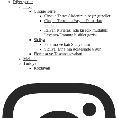
Diğer yerler
İtalya
Cinque Terre
Cinque Terre: Akdeniz’in beşiz güzelleri
Cinque Terre’nin Yaşam Damarları
Patikalar
İtalyan Rivierası’nda kısacık mutluluk:
Levanto-Framura bisiklet gezisi
Sicilya
Palermo ve batı Sicilya turu
Sicilya: Etna’nın gölgesinde 6 gün
Floransa ve Toscana seyahati
Meksika
Türkiye
Kozluyalı