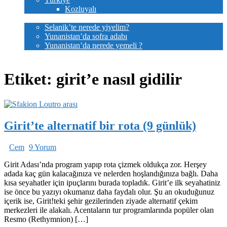
Kozluyalı
Lezzetler
Selanik’te nerede yiyelim?
Yunanistan’da sofra adabı
Yunanistan’da nerede yemeli ?
Bize yazın
Etiket:
girit’e nasıl gidilir
Girit’te alternatif bir rota (9 günlük)
Cem
9 Yorum
Girit Adası’nda program yapıp rota çizmek oldukça zor. Herşey
adada kaç gün kalacağınıza ve nelerden hoşlandığınıza bağlı. Daha
kısa seyahatler için ipuçlarını burada topladık. Girit’e ilk seyahatiniz
ise önce bu yazıyı okumanız daha faydalı olur. Şu an okuduğunuz
içerik ise, Girit!teki şehir gezilerinden ziyade alternatif çekim
merkezleri ile alakalı. Acentaların tur programlarında popüler olan
Resmo (Rethymnion) […]