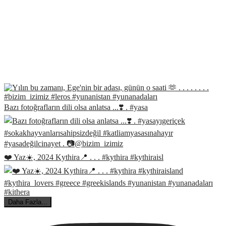
Bazı fotoğrafların dili olsa anlatsa ...❣️ . #yasa
❤️ Yaz☀️, 2024 Kythira📍 . . . #kythira #kythiraisl
Daha Fazla...