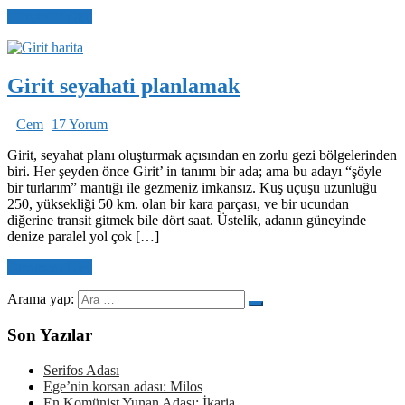
Devamını Oku
Girit seyahati planlamak
Cem
17 Yorum
Girit, seyahat planı oluşturmak açısından en zorlu gezi bölgelerinden
biri. Her şeyden önce Girit’ in tanımı bir ada; ama bu adayı “şöyle
bir turlarım” mantığı ile gezmeniz imkansız. Kuş uçuşu uzunluğu
250, yüksekliği 50 km. olan bir kara parçası, ve bir ucundan
diğerine transit gitmek bile dört saat. Üstelik, adanın güneyinde
denize paralel yol çok […]
Devamını Oku
Arama yap:
Son Yazılar
Serifos Adası
Ege’nin korsan adası: Milos
En Komünist Yunan Adası: İkaria