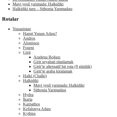
Mavi yeşil yarımada: Halkidiki
Halkidiki turu – Sithonia Yarımadası
Rotalar
Yunanistan
Hangi Yunan Adası?
Andros
Alonissos
Fourni
Girit
Aradena Boğazı
Girit seyahati planlamak
Girit’te alternatif bir rota (9 günlük)
Girit’te araba kiralamak
Halki (Chalki)
Halkidiki
Mavi yeşil yarımada: Halkidiki
Sithonia Yarımadası
Hydra
İkaria
Karpathos
Kefalonya Adası
Kythira