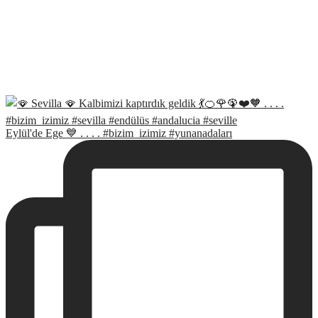
Eylül'de Ege 💙 . . . . #bizim_izimiz #yunanadaları