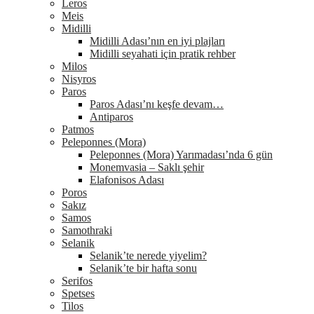
Leros
Meis
Midilli
Midilli Adası’nın en iyi plajları
Midilli seyahati için pratik rehber
Milos
Nisyros
Paros
Paros Adası’nı keşfe devam…
Antiparos
Patmos
Peleponnes (Mora)
Peleponnes (Mora) Yarımadası’nda 6 gün
Monemvasia – Saklı şehir
Elafonisos Adası
Poros
Sakız
Samos
Samothraki
Selanik
Selanik’te nerede yiyelim?
Selanik’te bir hafta sonu
Serifos
Spetses
Tilos