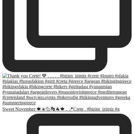
Sweet November 🍁☀️🦆👣🐐🍁 . 📍Crete . #bizim_izimiz #g