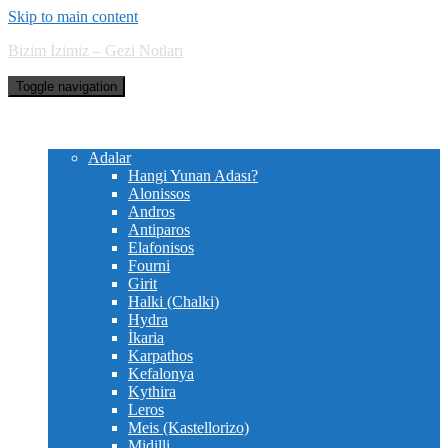
Skip to main content
Bizim İzimiz – Gezi Notları
Toggle navigation
Hakkımızda
Yunanistan
Adalar
Hangi Yunan Adası?
Alonissos
Andros
Antiparos
Elafonisos
Fourni
Girit
Halki (Chalki)
Hydra
İkaria
Karpathos
Kefalonya
Kythira
Leros
Meis (Kastellorizo)
Midilli