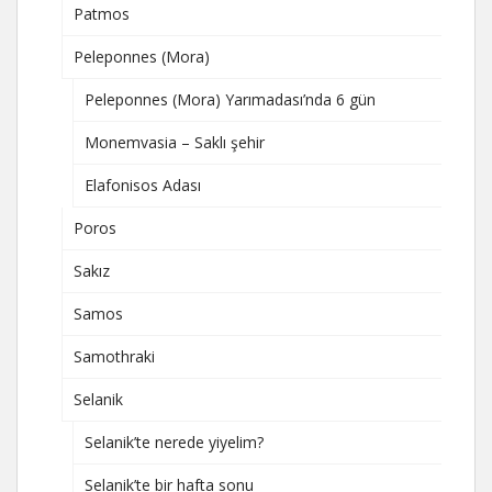
Patmos
Peleponnes (Mora)
Peleponnes (Mora) Yarımadası’nda 6 gün
Monemvasia – Saklı şehir
Elafonisos Adası
Poros
Sakız
Samos
Samothraki
Selanik
Selanik’te nerede yiyelim?
Selanik’te bir hafta sonu