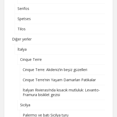
Serifos
Spetses
Tilos
Diğer yerler
İtalya
Cinque Terre
Cinque Terre: Akdeniz’in beşiz güzelleri
Cinque Terre’nin Yaşam Damarları Patikalar
İtalyan Rivierası’nda kısacık mutluluk: Levanto-
Framura bisiklet gezisi
Sicilya
Palermo ve batı Sicilya turu