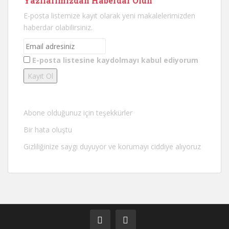
Yazılarımızdan Haberdar Olun
E-posta listemize kayıt olarak yeni makalelerimizden
haberdar olabilirsiniz.
E-posta listesine kaydolmayı kabul ediyorum
Abone olduğunuz için teşekkürler
Bir hata oluştu
Gizliliğinize saygı duyuyor ve korumayı ciddiye alıyoruz