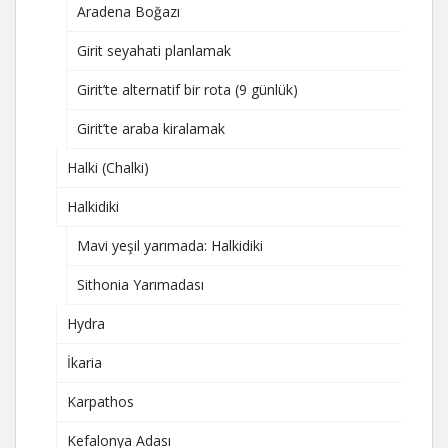
Aradena Boğazı
Girit seyahati planlamak
Girit’te alternatif bir rota (9 günlük)
Girit’te araba kiralamak
Halki (Chalki)
Halkidiki
Mavi yeşil yarımada: Halkidiki
Sithonia Yarımadası
Hydra
İkaria
Karpathos
Kefalonya Adası