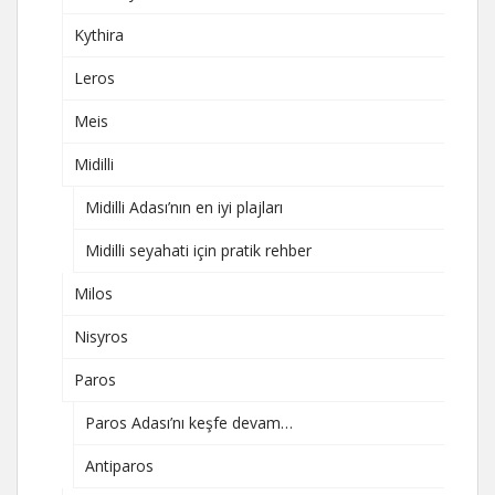
Kythira
Leros
Meis
Midilli
Midilli Adası’nın en iyi plajları
Midilli seyahati için pratik rehber
Milos
Nisyros
Paros
Paros Adası’nı keşfe devam…
Antiparos