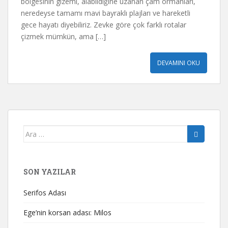
bölgesinin gizemi, alabildiğine uzanan çam ormanları,
neredeyse tamamı mavi bayraklı plajları ve hareketli
gece hayatı diyebiliriz. Zevke göre çok farklı rotalar
çizmek mümkün, ama […]
DEVAMINI OKU
Arama
yap:
SON YAZILAR
Serifos Adası
Ege’nin korsan adası: Milos