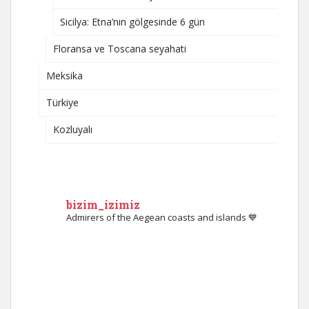
Sicilya: Etna’nın gölgesinde 6 gün
Floransa ve Toscana seyahati
Meksika
Türkiye
Kozluyalı
bizim_izimiz
Admirers of the Aegean coasts and islands 💙