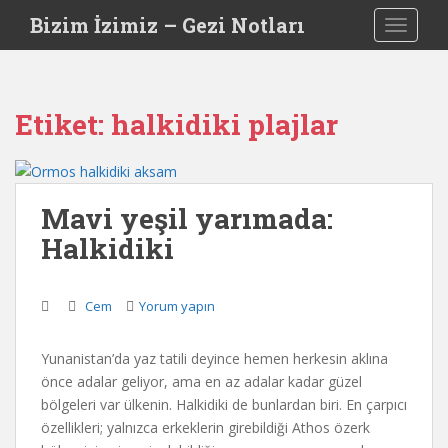
S
Bizim İzimiz – Gezi Notları
TOGGLE
k
i
p
t
Etiket:
halkidiki plajlar
o
m
a
i
Mavi yeşil yarımada:
n
Halkidiki
c
o
n
Cem
Yorum yapın
t
e
n
Yunanistan’da yaz tatili deyince hemen herkesin aklına
t
önce adalar geliyor, ama en az adalar kadar güzel
bölgeleri var ülkenin. Halkidiki de bunlardan biri. En çarpıcı
özellikleri; yalnızca erkeklerin girebildiği Athos özerk