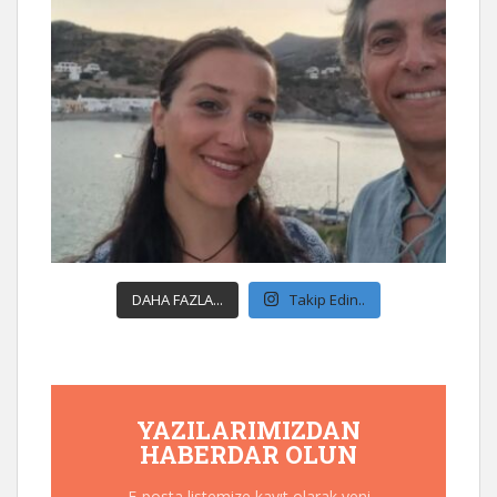
DAHA FAZLA...
Takip Edin..
YAZILARIMIZDAN
HABERDAR OLUN
E-posta listemize kayıt olarak yeni