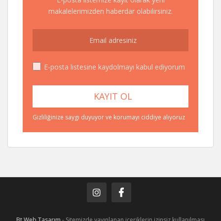
makalelerimizden haberdar olabilirsiniz.
E-posta listesine kaydolmayı kabul ediyorum
Gizliliğinize saygı duyuyor ve korumayı ciddiye alıyoruz
Bt Web Tasarım
- Sitemizde yayınlanan içeriklerin izinsiz kullanılması