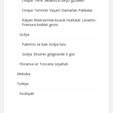
Cinque Terre: Akdeniz’in beşiz güzelleri
Cinque Terre’nin Yaşam Damarları Patikalar
İtalyan Rivierası’nda kısacık mutluluk: Levanto-
Framura bisiklet gezisi
Sicilya
Palermo ve batı Sicilya turu
Sicilya: Etna’nın gölgesinde 6 gün
Floransa ve Toscana seyahati
Meksika
Türkiye
Kozluyalı