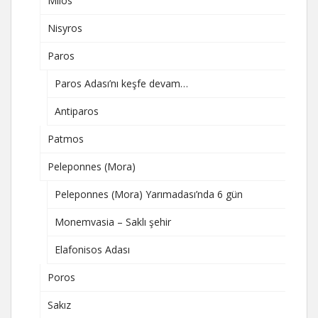
Milos
Nisyros
Paros
Paros Adası’nı keşfe devam…
Antiparos
Patmos
Peleponnes (Mora)
Peleponnes (Mora) Yarımadası’nda 6 gün
Monemvasia – Saklı şehir
Elafonisos Adası
Poros
Sakız