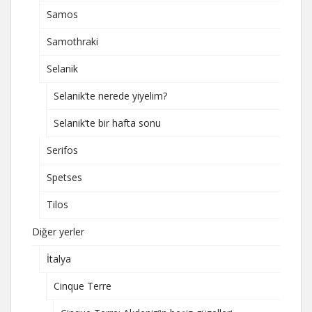
Samos
Samothraki
Selanik
Selanik’te nerede yiyelim?
Selanik’te bir hafta sonu
Serifos
Spetses
Tilos
Diğer yerler
İtalya
Cinque Terre