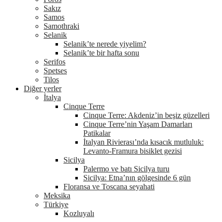
Sakız
Samos
Samothraki
Selanik
Selanik’te nerede yiyelim?
Selanik’te bir hafta sonu
Serifos
Spetses
Tilos
Diğer yerler
İtalya
Cinque Terre
Cinque Terre: Akdeniz’in beşiz güzelleri
Cinque Terre’nin Yaşam Damarları
Patikalar
İtalyan Rivierası’nda kısacık mutluluk:
Levanto-Framura bisiklet gezisi
Sicilya
Palermo ve batı Sicilya turu
Sicilya: Etna’nın gölgesinde 6 gün
Floransa ve Toscana seyahati
Meksika
Türkiye
Kozluyalı