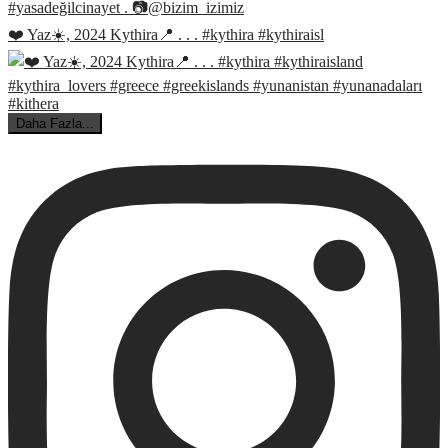
❤️ Yaz☀️, 2024 Kythira📍 . . . #kythira #kythiraisl
Daha Fazla...