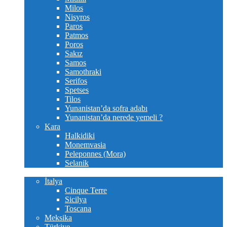
Milos
Nisyros
Paros
Patmos
Poros
Sakız
Samos
Samothraki
Serifos
Spetses
Tilos
Yunanistan’da sofra adabı
Yunanistan’da nerede yemeli ?
Kara
Halkidiki
Monemvasia
Peleponnes (Mora)
Selanik
Diğer yerler
İtalya
Cinque Terre
Sicilya
Toscana
Meksika
Türkiye