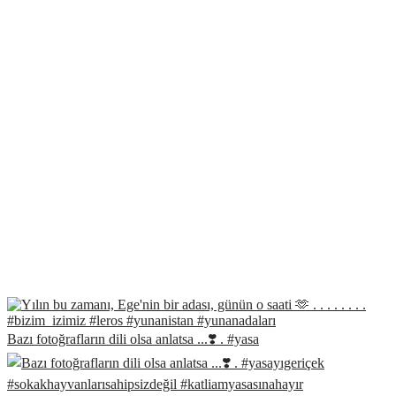
Bazı fotoğrafların dili olsa anlatsa ...❣️ . #yasa