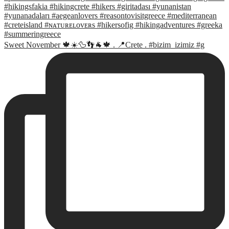
Sweet November 🍁☀️🦆👣🐐🍁 . 📍Crete . #bizim_izimiz #g