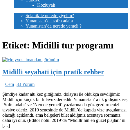
Kozluyalı
Lezzetler
Selanik’te nerede yiyelim?
Yunanistan’da sofra adabı
Yunanistan’da nerede yemeli ?
Bize yazın
Etiket:
Midilli tur programı
Midilli seyahati için pratik rehber
Cem
33 Yorum
Şimdiye kadar altı kez gittiğimiz, dolayısı ile oldukça sevdiğimiz
Midilli için küçük bir kılavuz derledik. Yunanistan’ a ilk gidişiniz ise,
‘Sofra adabı‘ ve ‘Nerede yemeli’ yazılarına da göz gezdirmenizi
tavsiye ederiz. 2019 senesinde de Midilli’de kapıda vize uygulaması
olacağı açıklandı, ama belgeleri bilet aldığınız acentaya sormanız
daha iyi olur. (Editör notu: 2019’da “Midilli’nin en güzel plajları’ nı
[…]