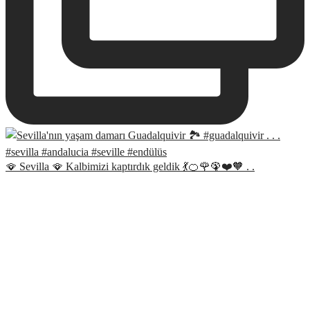
🪭 Sevilla 🪭 Kalbimizi kaptırdık geldik 💃🍊🌹🦚❤️🧡 . .