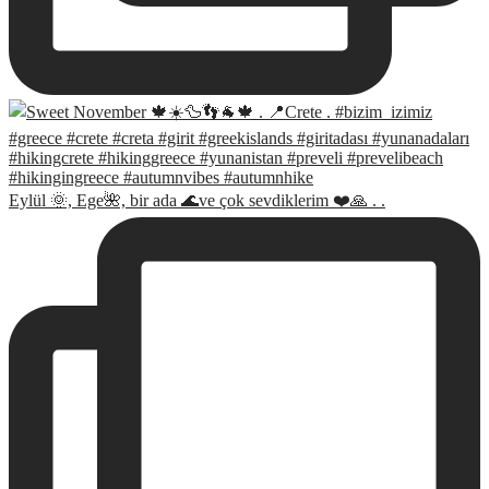
Eylül 🌞, Ege🌺, bir ada 🌊ve çok sevdiklerim ❤️🙏 . .