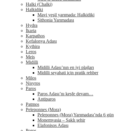
Halki (Chalki)
Halkidiki
Mavi yeşil yarımada: Halkidiki
Sithonia Yarımadası
Hydra
İkaria
Karpathos
Kefalonya Adası
Kythira
Leros
Meis
Midilli
Midilli Adası’nın en iyi plajları
Midilli seyahati için pratik rehber
Milos
Nisyros
Paros
Paros Adası’nı keşfe devam…
Antiparos
Patmos
Peleponnes (Mora)
Peleponnes (Mora) Yarımadası’nda 6 gün
Monemvasia – Saklı şehir
Elafonisos Adası
Poros