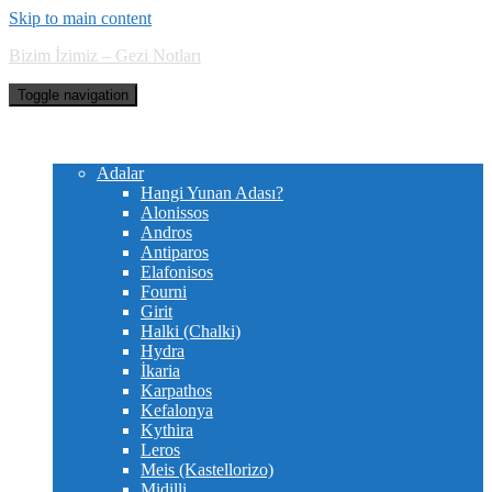
Skip to main content
Bizim İzimiz – Gezi Notları
Toggle navigation
Hakkımızda
Yunanistan
Adalar
Hangi Yunan Adası?
Alonissos
Andros
Antiparos
Elafonisos
Fourni
Girit
Halki (Chalki)
Hydra
İkaria
Karpathos
Kefalonya
Kythira
Leros
Meis (Kastellorizo)
Midilli