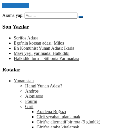
Devamını Oku
Arama yap:
Son Yazılar
Serifos Adası
Ege’nin korsan adası: Milos
En Komünist Yunan Adası: İkaria
Mavi yeşil yarımada: Halkidiki
Halkidiki turu – Sithonia Yarımadası
Rotalar
Yunanistan
Hangi Yunan Adası?
Andros
Alonissos
Fourni
Girit
Aradena Boğazı
Girit seyahati planlamak
Girit’te alternatif bir rota (9 günlük)
Girit’te araba kiralamak