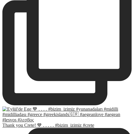
Thank you Crete! 💙 . . . . . #bizim_izimiz #crete