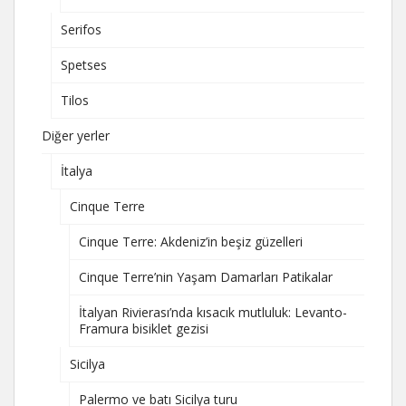
Serifos
Spetses
Tilos
Diğer yerler
İtalya
Cinque Terre
Cinque Terre: Akdeniz’in beşiz güzelleri
Cinque Terre’nin Yaşam Damarları Patikalar
İtalyan Rivierası’nda kısacık mutluluk: Levanto-
Framura bisiklet gezisi
Sicilya
Palermo ve batı Sicilya turu