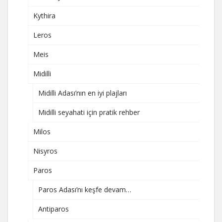
Kythira
Leros
Meis
Midilli
Midilli Adası’nın en iyi plajları
Midilli seyahati için pratik rehber
Milos
Nisyros
Paros
Paros Adası’nı keşfe devam…
Antiparos