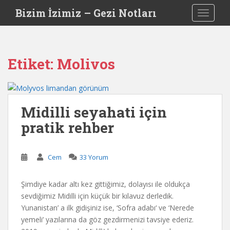
S
Bizim İzimiz – Gezi Notları
TOGGLE
k
i
p
t
Etiket:
Molivos
o
m
a
i
Midilli seyahati için
n
pratik rehber
c
o
n
Cem
33 Yorum
t
e
n
Şimdiye kadar altı kez gittiğimiz, dolayısı ile oldukça
t
sevdiğimiz Midilli için küçük bir kılavuz derledik.
Yunanistan’ a ilk gidişiniz ise, ‘Sofra adabı‘ ve ‘Nerede
yemeli’ yazılarına da göz gezdirmenizi tavsiye ederiz.