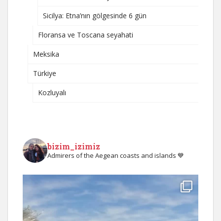
Sicilya: Etna’nın gölgesinde 6 gün
Floransa ve Toscana seyahati
Meksika
Türkiye
Kozluyalı
bizim_izimiz
Admirers of the Aegean coasts and islands 💙