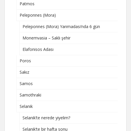
Patmos
Peleponnes (Mora)
Peleponnes (Mora) Yarımadası’nda 6 gün
Monemvasia – Saklı şehir
Elafonisos Adası
Poros
Sakız
Samos
Samothraki
Selanik
Selanik’te nerede yiyelim?
Selanik’te bir hafta sonu