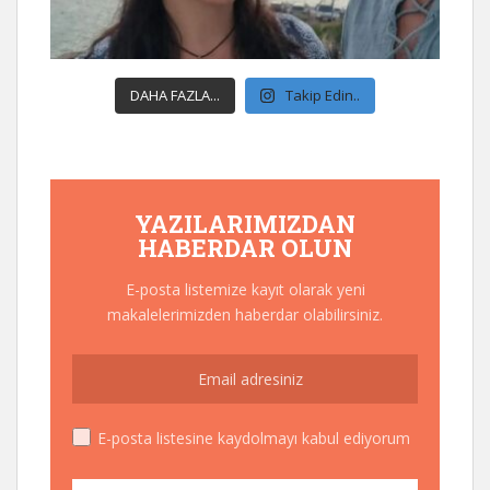
DAHA FAZLA...
Takip Edin..
YAZILARIMIZDAN
HABERDAR OLUN
E-posta listemize kayıt olarak yeni
makalelerimizden haberdar olabilirsiniz.
E-posta listesine kaydolmayı kabul ediyorum