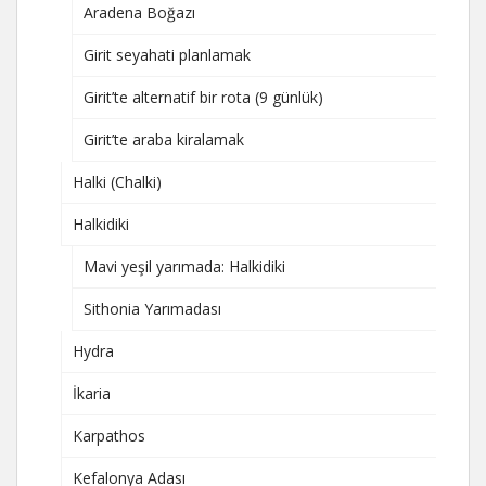
Aradena Boğazı
Girit seyahati planlamak
Girit’te alternatif bir rota (9 günlük)
Girit’te araba kiralamak
Halki (Chalki)
Halkidiki
Mavi yeşil yarımada: Halkidiki
Sithonia Yarımadası
Hydra
İkaria
Karpathos
Kefalonya Adası