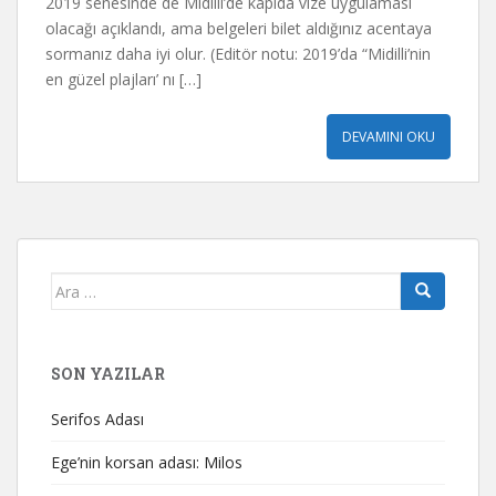
2019 senesinde de Midilli’de kapıda vize uygulaması
olacağı açıklandı, ama belgeleri bilet aldığınız acentaya
sormanız daha iyi olur. (Editör notu: 2019’da “Midilli’nin
en güzel plajları’ nı […]
DEVAMINI OKU
Arama
yap:
SON YAZILAR
Serifos Adası
Ege’nin korsan adası: Milos