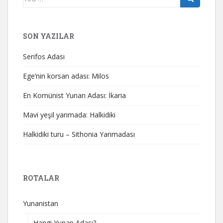
yap:
SON YAZILAR
Serifos Adası
Ege’nin korsan adası: Milos
En Komünist Yunan Adası: İkaria
Mavi yeşil yarımada: Halkidiki
Halkidiki turu – Sithonia Yarımadası
ROTALAR
Yunanistan
Hangi Yunan Adası?