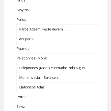
Milos
Nisyros
Paros
Paros Adası’nı keşfe devam…
Antiparos
Patmos
Peleponnes (Mora)
Peleponnes (Mora) Yarımadası’nda 6 gün
Monemvasia – Saklı şehir
Elafonisos Adası
Poros
Sakız