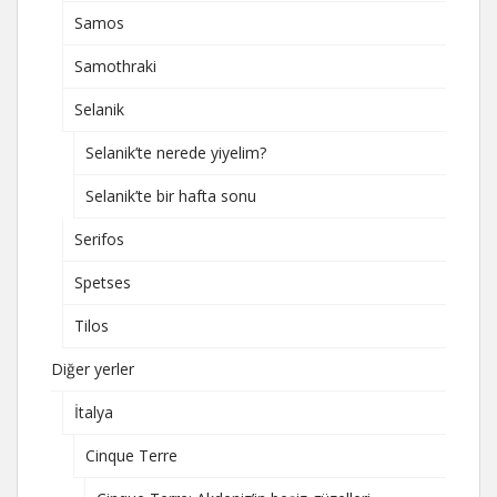
Samos
Samothraki
Selanik
Selanik’te nerede yiyelim?
Selanik’te bir hafta sonu
Serifos
Spetses
Tilos
Diğer yerler
İtalya
Cinque Terre