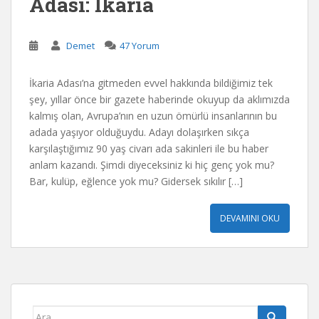
Adası: İkaria
Demet
47 Yorum
İkaria Adası’na gitmeden evvel hakkında bildiğimiz tek
şey, yıllar önce bir gazete haberinde okuyup da aklımızda
kalmış olan, Avrupa’nın en uzun ömürlü insanlarının bu
adada yaşıyor olduğuydu. Adayı dolaşırken sıkça
karşılaştığımız 90 yaş civarı ada sakinleri ile bu haber
anlam kazandı. Şimdi diyeceksiniz ki hiç genç yok mu?
Bar, kulüp, eğlence yok mu? Gidersek sıkılır […]
DEVAMINI OKU
Arama