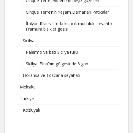
Cinque Terre: Akdeniz’in beşiz güzelleri
Cinque Terre’nin Yaşam Damarları Patikalar
İtalyan Rivierası’nda kısacık mutluluk: Levanto-
Framura bisiklet gezisi
Sicilya
Palermo ve batı Sicilya turu
Sicilya: Etna’nın gölgesinde 6 gün
Floransa ve Toscana seyahati
Meksika
Türkiye
Kozluyalı