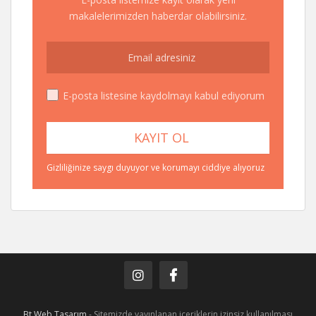
makalelerimizden haberdar olabilirsiniz.
E-posta listesine kaydolmayı kabul ediyorum
Gizliliğinize saygı duyuyor ve korumayı ciddiye alıyoruz
Bt Web Tasarım
- Sitemizde yayınlanan içeriklerin izinsiz kullanılması