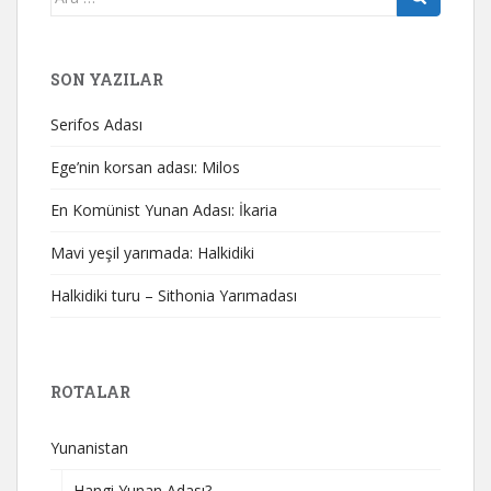
yap:
SON YAZILAR
Serifos Adası
Ege’nin korsan adası: Milos
En Komünist Yunan Adası: İkaria
Mavi yeşil yarımada: Halkidiki
Halkidiki turu – Sithonia Yarımadası
ROTALAR
Yunanistan
Hangi Yunan Adası?