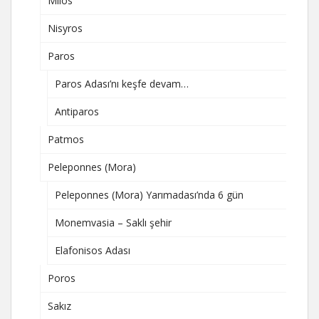
Milos
Nisyros
Paros
Paros Adası’nı keşfe devam…
Antiparos
Patmos
Peleponnes (Mora)
Peleponnes (Mora) Yarımadası’nda 6 gün
Monemvasia – Saklı şehir
Elafonisos Adası
Poros
Sakız