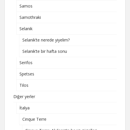
Samos
Samothraki
Selanik
Selanik’te nerede yiyelim?
Selanik’te bir hafta sonu
Serifos
Spetses
Tilos
Diğer yerler
İtalya
Cinque Terre