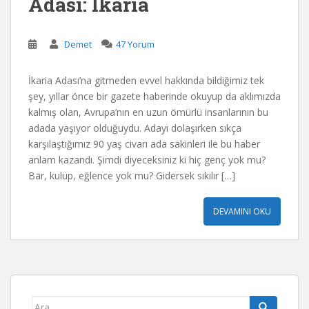
Adası: İkaria
Demet
47 Yorum
İkaria Adası’na gitmeden evvel hakkında bildiğimiz tek
şey, yıllar önce bir gazete haberinde okuyup da aklımızda
kalmış olan, Avrupa’nın en uzun ömürlü insanlarının bu
adada yaşıyor olduğuydu. Adayı dolaşırken sıkça
karşılaştığımız 90 yaş civarı ada sakinleri ile bu haber
anlam kazandı. Şimdi diyeceksiniz ki hiç genç yok mu?
Bar, kulüp, eğlence yok mu? Gidersek sıkılır […]
DEVAMINI OKU
Arama