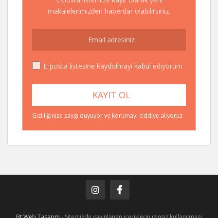
makalelerimizden haberdar olabilirsiniz.
E-posta listesine kaydolmayı kabul ediyorum
Gizliliğinize saygı duyuyor ve korumayı ciddiye alıyoruz
Bt Web Tasarım
- Sitemizde yayınlanan içeriklerin izinsiz kullanılması