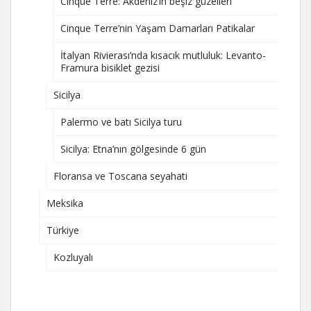
Cinque Terre: Akdeniz’in beşiz güzelleri
Cinque Terre’nin Yaşam Damarları Patikalar
İtalyan Rivierası’nda kısacık mutluluk: Levanto-
Framura bisiklet gezisi
Sicilya
Palermo ve batı Sicilya turu
Sicilya: Etna’nın gölgesinde 6 gün
Floransa ve Toscana seyahati
Meksika
Türkiye
Kozluyalı