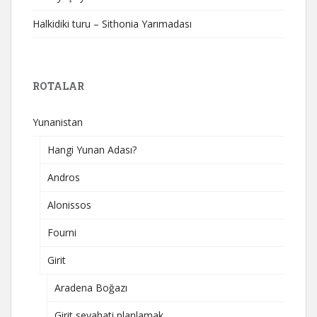
Halkidiki turu – Sithonia Yarımadası
ROTALAR
Yunanistan
Hangi Yunan Adası?
Andros
Alonissos
Fourni
Girit
Aradena Boğazı
Girit seyahati planlamak