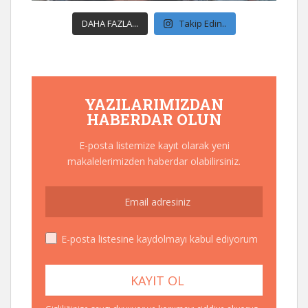
DAHA FAZLA...
Takip Edin..
YAZILARIMIZDAN
HABERDAR OLUN
E-posta listemize kayıt olarak yeni
makalelerimizden haberdar olabilirsiniz.
E-posta listesine kaydolmayı kabul ediyorum