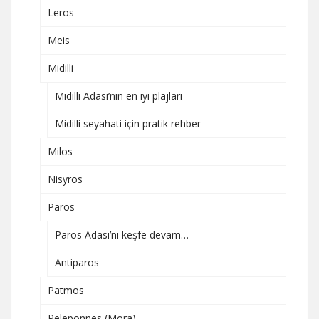
Leros
Meis
Midilli
Midilli Adası’nın en iyi plajları
Midilli seyahati için pratik rehber
Milos
Nisyros
Paros
Paros Adası’nı keşfe devam…
Antiparos
Patmos
Peleponnes (Mora)