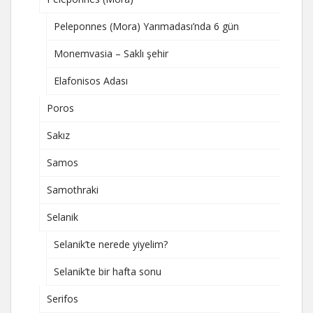
Peleponnes (Mora) Yarımadası’nda 6 gün
Monemvasia – Saklı şehir
Elafonisos Adası
Poros
Sakız
Samos
Samothraki
Selanik
Selanik’te nerede yiyelim?
Selanik’te bir hafta sonu
Serifos