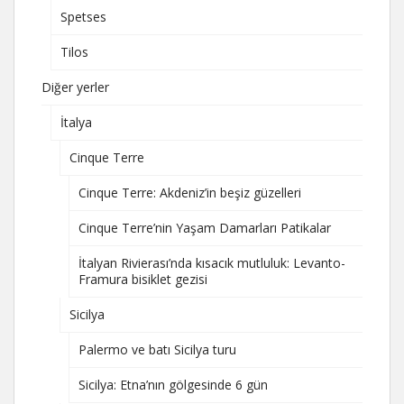
Spetses
Tilos
Diğer yerler
İtalya
Cinque Terre
Cinque Terre: Akdeniz’in beşiz güzelleri
Cinque Terre’nin Yaşam Damarları Patikalar
İtalyan Rivierası’nda kısacık mutluluk: Levanto-
Framura bisiklet gezisi
Sicilya
Palermo ve batı Sicilya turu
Sicilya: Etna’nın gölgesinde 6 gün