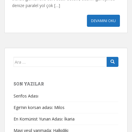
denize paralel yol çok […]
DEVAMINI OKU
Arama
yap:
SON YAZILAR
Serifos Adası
Ege’nin korsan adası: Milos
En Komünist Yunan Adası: İkaria
Mavi yeşil yarımada: Halkidiki