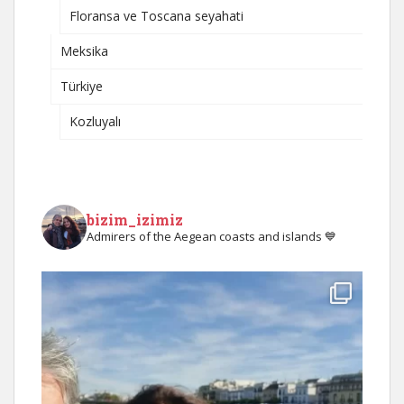
Floransa ve Toscana seyahati
Meksika
Türkiye
Kozluyalı
bizim_izimiz
Admirers of the Aegean coasts and islands 💙