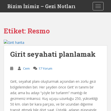
S
Bizim İzimiz – Gezi Notları
TOGGLE
k
i
p
t
Etiket:
Resmo
o
m
a
i
Girit seyahati planlamak
n
c
o
Cem
17 Yorum
n
t
Girit, seyahat planı oluşturmak açısından en zorlu gezi
e
bölgelerinden biri. Her şeyden önce Girit’ in tanımı bir
n
ada; ama bu adayı “şöyle bir turlarım” mantığı ile
t
gezmeniz imkansız. Kuş uçuşu uzunluğu 250, yüksekliği
50 km. olan bir kara parçası, ve bir ucundan diğerine
transit gitmek bile dört saat. Üstelik, adanın güneyinde