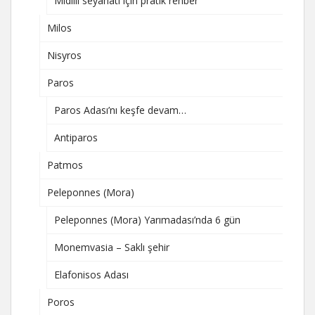
Midilli seyahati için pratik rehber
Milos
Nisyros
Paros
Paros Adası’nı keşfe devam…
Antiparos
Patmos
Peleponnes (Mora)
Peleponnes (Mora) Yarımadası’nda 6 gün
Monemvasia – Saklı şehir
Elafonisos Adası
Poros