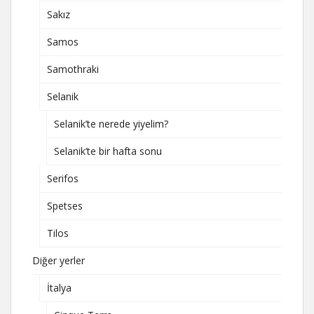
Sakız
Samos
Samothraki
Selanik
Selanik’te nerede yiyelim?
Selanik’te bir hafta sonu
Serifos
Spetses
Tilos
Diğer yerler
İtalya