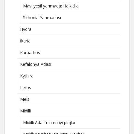
Mavi yeşil yarımada: Halkidiki
Sithonia Yarımadası
Hydra
İkaria
Karpathos
Kefalonya Adası
Kythira
Leros
Meis
Midilli
Midilli Adası’nın en iyi plajları