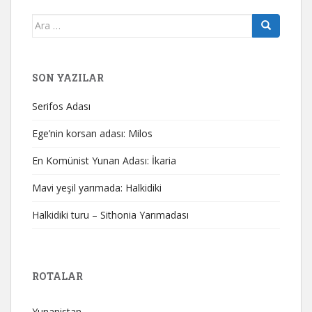
Arama
yap:
SON YAZILAR
Serifos Adası
Ege’nin korsan adası: Milos
En Komünist Yunan Adası: İkaria
Mavi yeşil yarımada: Halkidiki
Halkidiki turu – Sithonia Yarımadası
ROTALAR
Yunanistan