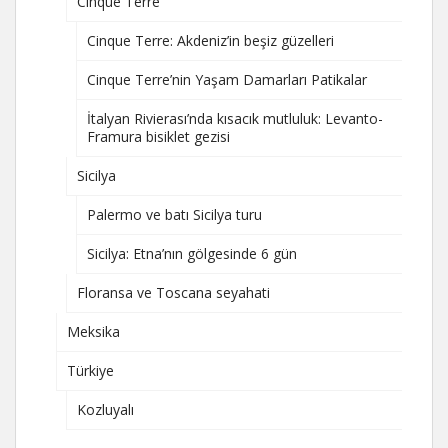
Cinque Terre
Cinque Terre: Akdeniz’in beşiz güzelleri
Cinque Terre’nin Yaşam Damarları Patikalar
İtalyan Rivierası’nda kısacık mutluluk: Levanto-
Framura bisiklet gezisi
Sicilya
Palermo ve batı Sicilya turu
Sicilya: Etna’nın gölgesinde 6 gün
Floransa ve Toscana seyahati
Meksika
Türkiye
Kozluyalı