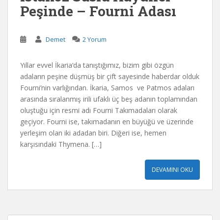
Peşinde – Fourni Adası
Demet
2 Yorum
Yıllar evvel İkaria‘da tanıştığımız, bizim gibi özgün
adaların peşine düşmüş bir çift sayesinde haberdar olduk
Fourni’nin varlığından. İkaria, Samos ve Patmos adaları
arasında sıralanmış irili ufaklı üç beş adanın toplamından
oluştuğu için resmi adı Fourni Takımadaları olarak
geçiyor. Fourni ise, takımadanın en büyüğü ve üzerinde
yerleşim olan iki adadan biri. Diğeri ise, hemen
karşısındaki Thymena. […]
DEVAMINI OKU