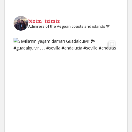
bizim_izimiz
Admirers of the Aegean coasts and islands 💙