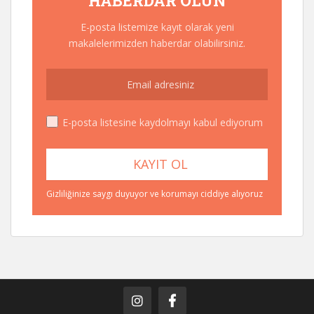
HABERDAR OLUN
E-posta listemize kayıt olarak yeni
makalelerimizden haberdar olabilirsiniz.
E-posta listesine kaydolmayı kabul ediyorum
Gizliliğinize saygı duyuyor ve korumayı ciddiye alıyoruz