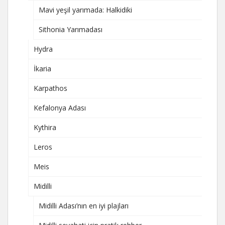
Mavi yeşil yarımada: Halkidiki
Sithonia Yarımadası
Hydra
İkaria
Karpathos
Kefalonya Adası
Kythira
Leros
Meis
Midilli
Midilli Adası’nın en iyi plajları