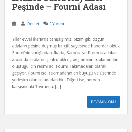
Peşinde – Fourni Adası
Demet
2 Yorum
Yıllar evvel İkaria‘da tanıştığımız, bizim gibi özgün
adaların peşine düşmüş bir çift sayesinde haberdar olduk
Fourni’nin varlığından. İkaria, Samos ve Patmos adaları
arasında sıralanmış irili ufaklı üç beş adanın toplamından
oluştuğu için resmi adı Fourni Takımadaları olarak
geçiyor. Fourni ise, takımadanın en büyüğü ve üzerinde
yerleşim olan iki adadan biri. Diğeri ise, hemen
karşısındaki Thymena. […]
DEVAMINI OKU