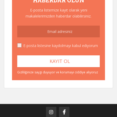
HABERDAR OLUN
E-posta listemize kayıt olarak yeni
makalelerimizden haberdar olabilirsiniz.
E-posta listesine kaydolmayı kabul ediyorum
Gizliliğinize saygı duyuyor ve korumayı ciddiye alıyoruz