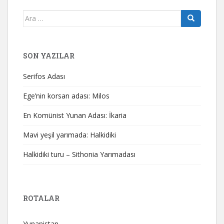
Arama
yap:
SON YAZILAR
Serifos Adası
Ege’nin korsan adası: Milos
En Komünist Yunan Adası: İkaria
Mavi yeşil yarımada: Halkidiki
Halkidiki turu – Sithonia Yarımadası
ROTALAR
Yunanistan