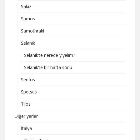
Sakız
Samos
Samothraki
Selanik
Selanik’te nerede yiyelim?
Selanik’te bir hafta sonu
Serifos
Spetses
Tilos
Diğer yerler
İtalya