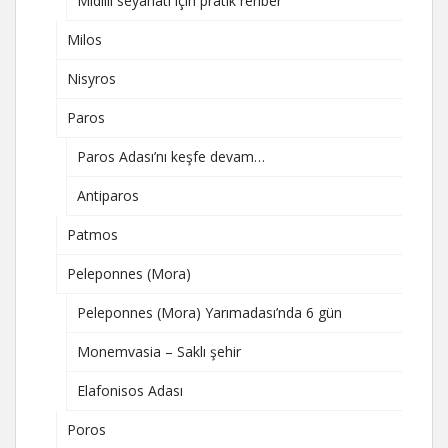
Midilli seyahati için pratik rehber
Milos
Nisyros
Paros
Paros Adası’nı keşfe devam…
Antiparos
Patmos
Peleponnes (Mora)
Peleponnes (Mora) Yarımadası’nda 6 gün
Monemvasia – Saklı şehir
Elafonisos Adası
Poros