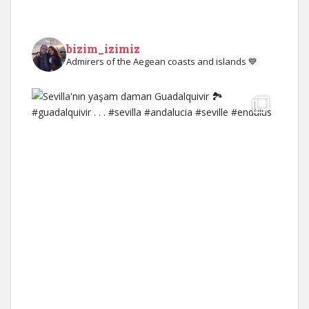
bizim_izimiz
Admirers of the Aegean coasts and islands 💙