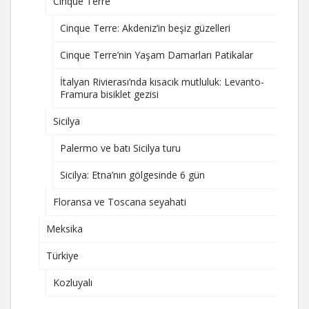
Cinque Terre
Cinque Terre: Akdeniz’in beşiz güzelleri
Cinque Terre’nin Yaşam Damarları Patikalar
İtalyan Rivierası’nda kısacık mutluluk: Levanto-
Framura bisiklet gezisi
Sicilya
Palermo ve batı Sicilya turu
Sicilya: Etna’nın gölgesinde 6 gün
Floransa ve Toscana seyahati
Meksika
Türkiye
Kozluyalı