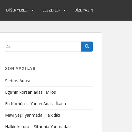
DIĞER YERLER
LEZZETLER
BIZE YAZIN
Arama
yap:
SON YAZILAR
Serifos Adası
Ege’nin korsan adası: Milos
En Komünist Yunan Adası: İkaria
Mavi yeşil yarımada: Halkidiki
Halkidiki turu – Sithonia Yarımadası