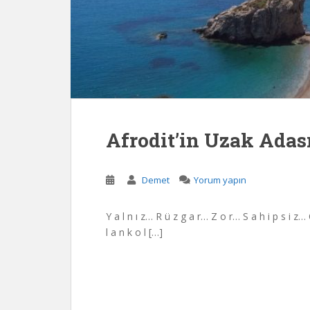
Afrodit’in Uzak Adas
Demet
Yorum yapın
Y a l n ı z… R ü z g a r… Z o r… S a h i p s i z
l a n k o l […]