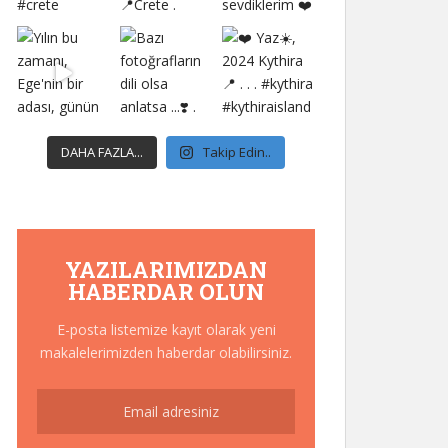
DAHA FAZLA...
Takip Edin..
YAZILARIMIZDAN
HABERDAR OLUN
E-posta listemize kayıt olarak yeni
makalelerimizden haberdar olabilirsiniz.