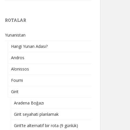
ROTALAR
Yunanistan
Hangi Yunan Adası?
Andros
Alonissos
Fourni
Girit
Aradena Boğazı
Girit seyahati planlamak
Girit’te alternatif bir rota (9 günlük)