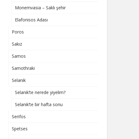
Monemvasia – Saklı şehir
Elafonisos Adası
Poros
Sakız
Samos
Samothraki
Selanik
Selanik’te nerede yiyelim?
Selanik’te bir hafta sonu
Serifos
Spetses