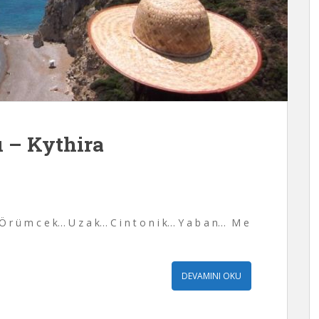
ı – Kythira
… Ö r ü m c e k… U z a k… C i n t o n i k… Y a b a n… M e
DEVAMINI OKU