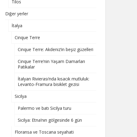
Tilos
Diğer yerler
İtalya
Cinque Terre
Cinque Terre: Akdeniz’in beşiz güzelleri
Cinque Terre’nin Yaşam Damarları
Patikalar
İtalyan Rivierası’nda kısacık mutluluk:
Levanto-Framura bisiklet gezisi
Sicilya
Palermo ve batı Sicilya turu
Sicilya: Etna’nın gölgesinde 6 gün
Floransa ve Toscana seyahati