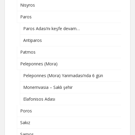
Nisyros
Paros
Paros Adası’nı keşfe devam…
Antiparos
Patmos
Peleponnes (Mora)
Peleponnes (Mora) Yarımadası’nda 6 gün
Monemvasia – Saklı şehir
Elafonisos Adası
Poros
Sakız
Samos