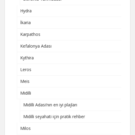
Hydra
İkaria
Karpathos
Kefalonya Adası
Kythira
Leros
Meis
Midilli
Midilli Adası’nın en iyi plajları
Midilli seyahati için pratik rehber
Milos