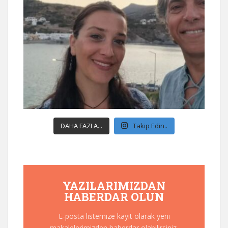
DAHA FAZLA...
Takip Edin..
YAZILARIMIZDAN
HABERDAR OLUN
E-posta listemize kayıt olarak yeni
makalelerimizden haberdar olabilirsiniz.