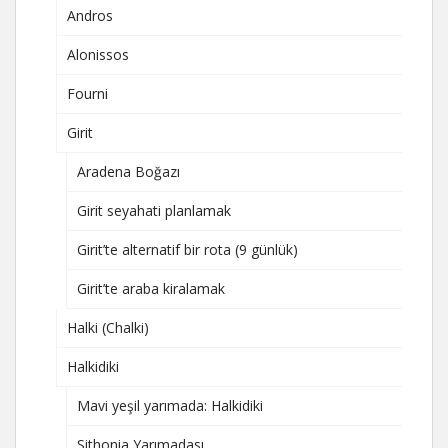
Andros
Alonissos
Fourni
Girit
Aradena Boğazı
Girit seyahati planlamak
Girit’te alternatif bir rota (9 günlük)
Girit’te araba kiralamak
Halki (Chalki)
Halkidiki
Mavi yeşil yarımada: Halkidiki
Sithonia Yarımadası