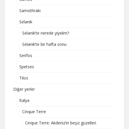
Samothraki
Selanik
Selanik’te nerede yiyelim?
Selanik’te bir hafta sonu
Serifos
Spetses
Tilos
Diğer yerler
İtalya
Cinque Terre
Cinque Terre: Akdeniz’in beşiz güzelleri