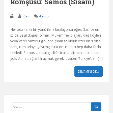
komşusu: Samos (Sisam)
Cem
4 Yorum
Her ada farklı bir yönü ile iz bırakıyorsa eğer, Samos’un
izi de yeşil doğası olmalı. Mükemmel plajları, dağ köyleri
veya yerel ouzosu gibi öne çıkan folklorik özellikleri olsa
dahi, tüm adaya yayılmış bitki örtüsü bizi hep daha fazla
etkiledi. Samos’ a nasıl gidilir? Uçakla gitmenin bir anlamı
yok, Atina bağlantılı uçmak gerekli ; zaten Türkiye’den […]
DEVAMINI OKU
Arama
yap: