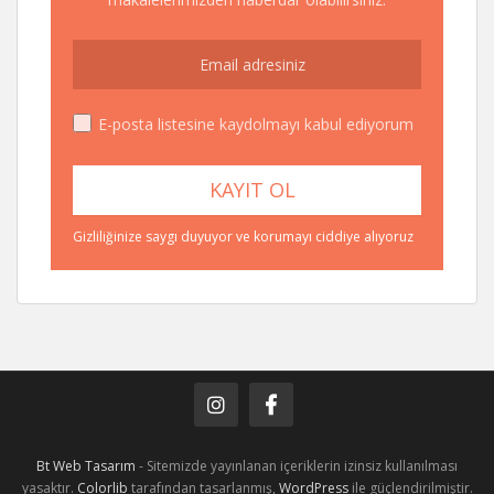
E-posta listesine kaydolmayı kabul ediyorum
Gizliliğinize saygı duyuyor ve korumayı ciddiye alıyoruz
Bt Web Tasarım
- Sitemizde yayınlanan içeriklerin izinsiz kullanılması
yasaktır.
Colorlib
tarafından tasarlanmış,
WordPress
ile güçlendirilmiştir.