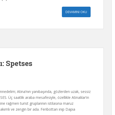
DEVAMINI OKU
: Spetses
zannedelim; Atina’nın yanıbaşında, gözlerden uzak, sessiz
SES. Üç saatlik araba mesafesiyle, özellikle Atinalılar’ın
ne rağmen turist gruplarının istilasına maruz
bakımlı ve zengin bir ada. Feribottan inip Dapia