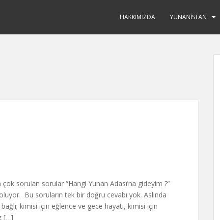
HAKKIMIZDA
YUNANISTAN
n çok sorulan sorular “Hangi Yunan Adası’na gideyim ?”
luyor. Bu soruların tek bir doğru cevabı yok. Aslında
ağlı; kimisi için eğlence ve gece hayatı, kimisi için
z […]