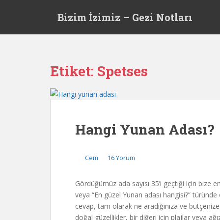
S
Bizim İzimiz – Gezi Notları
k
i
p
t
o
Etiket:
Spetses
m
a
i
n
c
Hangi Yunan Adası?
o
n
t
Cem
16 Yorum
e
n
Gördüğümüz ada sayısı 35’i geçtiği için bize e
t
veya “En güzel Yunan adası hangisi?” türünde o
cevap, tam olarak ne aradığınıza ve bütçenize b
doğal güzellikler, bir diğeri için plajlar veya ağı