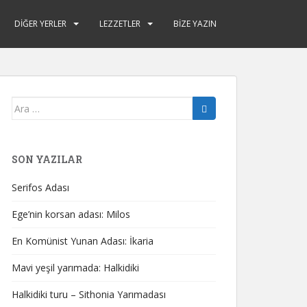
DIĞER YERLER
LEZZETLER
BIZE YAZIN
Arama yap:
SON YAZILAR
Serifos Adası
Ege’nin korsan adası: Milos
En Komünist Yunan Adası: İkaria
Mavi yeşil yarımada: Halkidiki
Halkidiki turu – Sithonia Yarımadası