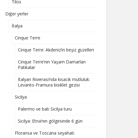
Tilos
Diğer yerler
İtalya
Cinque Terre
Cinque Terre: Akdeniz’in beşiz güzelleri
Cinque Terre’nin Yaşam Damarları
Patikalar
İtalyan Rivierası’nda kısacık mutluluk:
Levanto-Framura bisiklet gezisi
Sicilya
Palermo ve batı Sicilya turu
Sicilya: Etna’nın gölgesinde 6 gün
Floransa ve Toscana seyahati