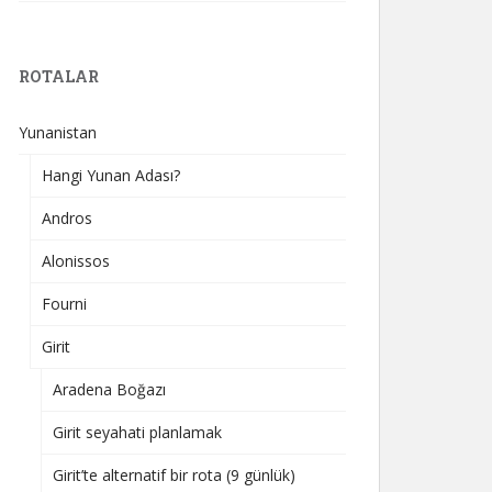
ROTALAR
Yunanistan
Hangi Yunan Adası?
Andros
Alonissos
Fourni
Girit
Aradena Boğazı
Girit seyahati planlamak
Girit’te alternatif bir rota (9 günlük)