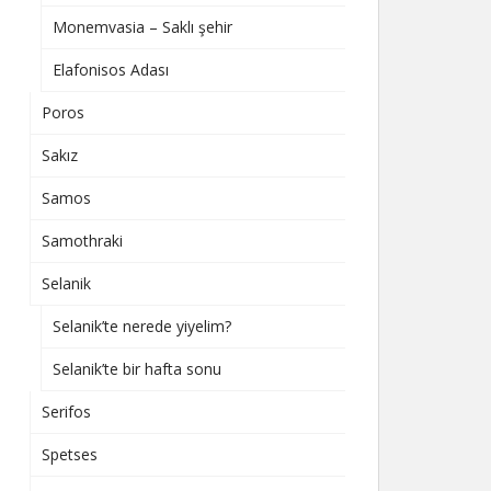
Monemvasia – Saklı şehir
Elafonisos Adası
Poros
Sakız
Samos
Samothraki
Selanik
Selanik’te nerede yiyelim?
Selanik’te bir hafta sonu
Serifos
Spetses