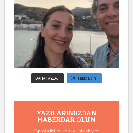
DAHA FAZLA...
Takip Edin..
YAZILARIMIZDAN
HABERDAR OLUN
E-posta listemize kayıt olarak yeni