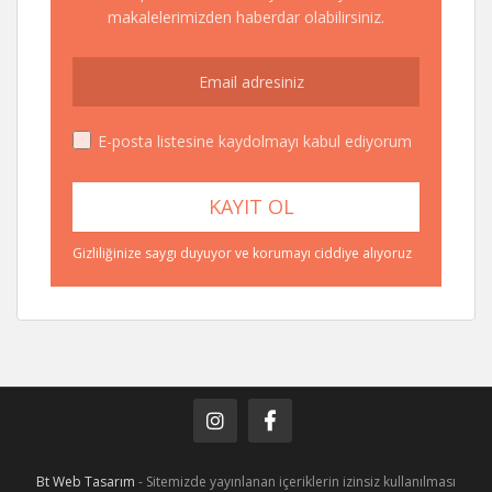
makalelerimizden haberdar olabilirsiniz.
E-posta listesine kaydolmayı kabul ediyorum
Gizliliğinize saygı duyuyor ve korumayı ciddiye alıyoruz
Bt Web Tasarım
- Sitemizde yayınlanan içeriklerin izinsiz kullanılması