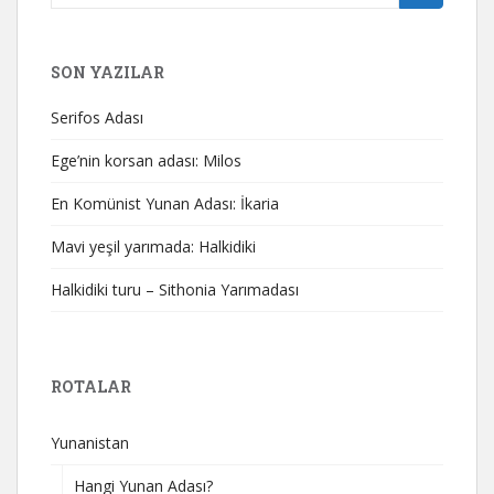
yap:
SON YAZILAR
Serifos Adası
Ege’nin korsan adası: Milos
En Komünist Yunan Adası: İkaria
Mavi yeşil yarımada: Halkidiki
Halkidiki turu – Sithonia Yarımadası
ROTALAR
Yunanistan
Hangi Yunan Adası?