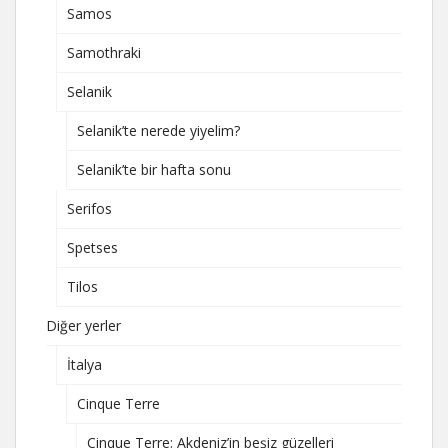
Samos
Samothraki
Selanik
Selanik’te nerede yiyelim?
Selanik’te bir hafta sonu
Serifos
Spetses
Tilos
Diğer yerler
İtalya
Cinque Terre
Cinque Terre: Akdeniz’in beşiz güzelleri