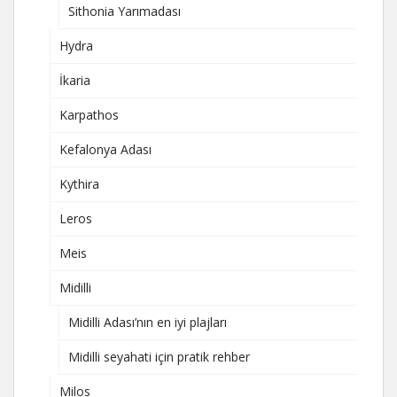
Sithonia Yarımadası
Hydra
İkaria
Karpathos
Kefalonya Adası
Kythira
Leros
Meis
Midilli
Midilli Adası’nın en iyi plajları
Midilli seyahati için pratik rehber
Milos