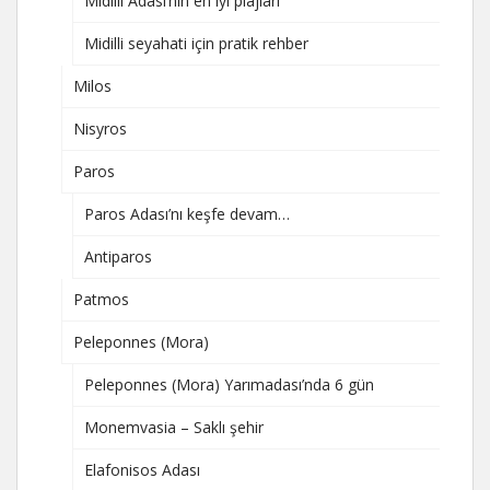
Midilli Adası’nın en iyi plajları
Midilli seyahati için pratik rehber
Milos
Nisyros
Paros
Paros Adası’nı keşfe devam…
Antiparos
Patmos
Peleponnes (Mora)
Peleponnes (Mora) Yarımadası’nda 6 gün
Monemvasia – Saklı şehir
Elafonisos Adası