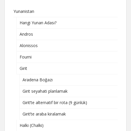
Yunanistan
Hangi Yunan Adası?
Andros
Alonissos
Fourni
Girit
Aradena Boğazı
Girit seyahati planlamak
Girit’te alternatif bir rota (9 günlük)
Girit’te araba kiralamak
Halki (Chalki)