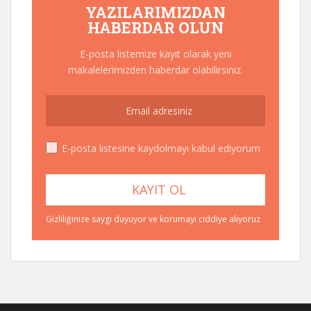
YAZILARIMIZDAN
HABERDAR OLUN
E-posta listemize kayıt olarak yeni
makalelerimizden haberdar olabilirsiniz.
E-posta listesine kaydolmayı kabul ediyorum
Gizliliğinize saygı duyuyor ve korumayı ciddiye alıyoruz