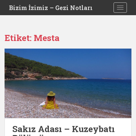
S
Bizim İzimiz – Gezi Notları
TOGGLE
k
i
p
t
Etiket:
Mesta
o
m
a
i
n
c
o
n
t
e
n
t
Sakız Adası – Kuzeybatı