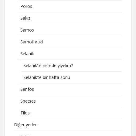
Poros
Sakız
Samos
Samothraki
Selanik
Selanik’te nerede yiyelim?
Selanik’te bir hafta sonu
Serifos
Spetses
Tilos
Diğer yerler