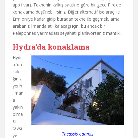
app i var). Teknenin kalkış saatine göre bir gece Pire’de
konaklama düşünebilirsiniz. Diğer alternatif ise araç ile
Ermioni’ye kadar gidip buradan tekne ile geçmek, ama
arabanız limanda atıl kalacağı için, bu ancak bir
Peleponnes yarımadası seyahati planlıyorsanız mantıklı.
Hydra’da konaklama
Hydr
a ‘da
kaldı
ğınız
yerin
liman
a
yakın
olma
sı
tavsi
Theassis odamız
ye