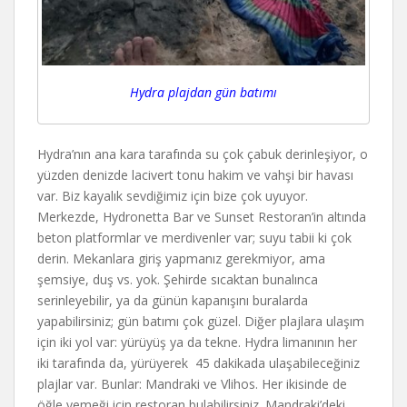
Hydra plajdan gün batımı
Hydra’nın ana kara tarafında su çok çabuk derinleşiyor, o
yüzden denizde lacivert tonu hakim ve vahşi bir havası
var. Biz kayalık sevdiğimiz için bize çok uyuyor.
Merkezde, Hydronetta Bar ve Sunset Restoran’in altında
beton platformlar ve merdivenler var; suyu tabii ki çok
derin. Mekanlara giriş yapmanız gerekmiyor, ama
şemsiye, duş vs. yok. Şehirde sıcaktan bunalınca
serinleyebilir, ya da günün kapanışını buralarda
yapabilirsiniz; gün batımı çok güzel. Diğer plajlara ulaşım
için iki yol var: yürüyüş ya da tekne. Hydra limanının her
iki tarafında da, yürüyerek 45 dakikada ulaşabileceğiniz
plajlar var. Bunlar: Mandraki ve Vlihos. Her ikisinde de
öğle yemeği için restoran bulabilirsiniz. Mandraki’deki