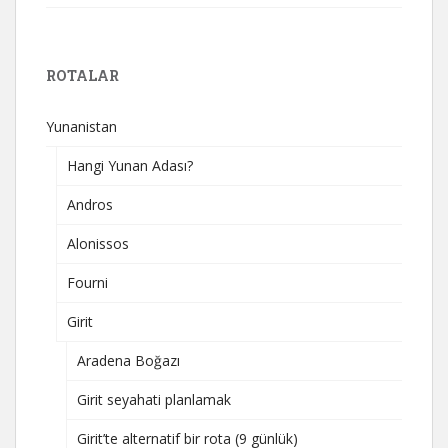
ROTALAR
Yunanistan
Hangi Yunan Adası?
Andros
Alonissos
Fourni
Girit
Aradena Boğazı
Girit seyahati planlamak
Girit’te alternatif bir rota (9 günlük)