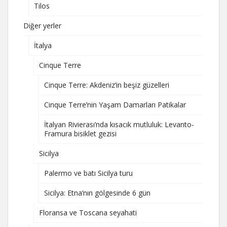
Tilos
Diğer yerler
İtalya
Cinque Terre
Cinque Terre: Akdeniz’in beşiz güzelleri
Cinque Terre’nin Yaşam Damarları Patikalar
İtalyan Rivierası’nda kısacık mutluluk: Levanto-
Framura bisiklet gezisi
Sicilya
Palermo ve batı Sicilya turu
Sicilya: Etna’nın gölgesinde 6 gün
Floransa ve Toscana seyahati