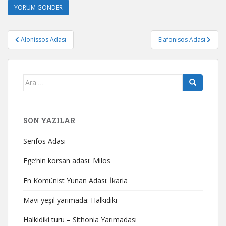
Yazı
Alonissos Adası
Elafonisos Adası
gezinmesi
Arama
yap:
SON YAZILAR
Serifos Adası
Ege’nin korsan adası: Milos
En Komünist Yunan Adası: İkaria
Mavi yeşil yarımada: Halkidiki
Halkidiki turu – Sithonia Yarımadası