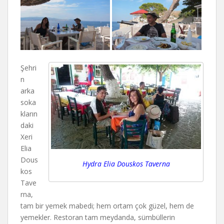
Şehri
n
arka
soka
kların
daki
Xeri
Elia
Dous
Hydra Elia Douskos Taverna
kos
Tave
rna,
tam bir yemek mabedi; hem ortam çok güzel, hem de
yemekler. Restoran tam meydanda, sümbüllerin