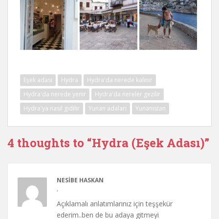
Eşek adası
Hydra
Hydra'da nerede kalınır
Hydra'da nerede yenir
Hydra'da nereler gezilir
Hydra'ya nasıl gidilir
Yunan adaları
Yunanistan
4 thoughts to “Hydra (Eşek Adası)”
NESIBE HASKAN
,
Açıklamalı anlatımlarınız için teşşekür
ederim..ben de bu adaya gitmeyi