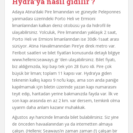
Hydra’ya nasıl gidilir ?
Adaya Atina’daki Pire limanından ve güneyde Peleponnes
yarımadası üzerindeki Porto Heli ve Ermioni
limanlarından kalkan deniz otobüsü ya da hidrofil ile
ulaşabilirsiniz. Yolculuk, Pire limanından yaklaşık 2 saat,
Porto Heli ve Ermioni limanlarından ise 30dk-1saat arası
sürüyor. Atina Havalimanından Pire’ye direk metro var.
Feribot saatleri ve bilet fiyatları konusunda detaylı bilgiye
www.hellenicseaways.gr ‘den ulaşabilirsiniz. Bilet fiyatı,
biz aldığımızda, kişi başı tek yön 28 Euro idi. Pire çok
büyük bir liman; toplam 11 kapısı var. Hydra’ya giden
teknenin kalkış kapısı 9 no’lu kapı, ama son anda paniğe
kapılmamak için biletin üzerinde yazan kapı numarasını
teyit edip, haritadan yerine bakmanızda fayda var. İlk ve
son kapı arasında en az 2 km. var dersem, temkinli olma
uyarım daha anlam kazanır muhakkak.
Ağustos ayı haricinde limanda bilet bulabilirsiniz. Siz yine
de önceden havaalanından ya da internetten almaya
çalışın. (Hellenic Seaways’in zaman zaman (!) çalışan bir