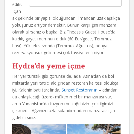
edilir.
Çan
ak şeklinde bir yapısı olduğundan, limandan uzaklaştıkça
yokuşunuz artıyor demektir. Bunun karşılığını manzara
olarak alırsanız o başka. Biz Theassis Guest House’da
kaldık, gayet memnun olduk (60 Eur/gece, Temmuz
başı). Yüksek sezonda (Temmuz-Ağustos), adaya
rezervasyonsuz gelinmesi çok tavsiye edilmiyor.
Hydra’da yeme içme
Her yer turistik gibi görünse de, ada Atina’dan da bol
miktarda yerli tatilci aldığından restoran kalitesi oldukça
iyi. Kalenin batı tarafında,
Sunset Restoran’ın
– adından
da anlaşılacağı üzere- mükemmel bir manzarası var,
ama Yunanistan’da füzyon mutfağı bizim çok ilgimizi
çekmedi. Ağzınızı fazla sulandırmadan manzarası için
gidebilirsiniz.