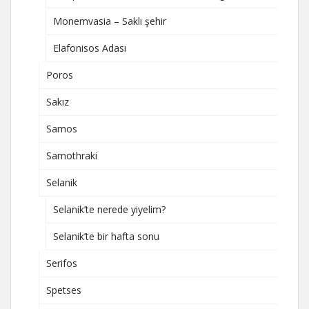
Monemvasia – Saklı şehir
Elafonisos Adası
Poros
Sakız
Samos
Samothraki
Selanik
Selanik’te nerede yiyelim?
Selanik’te bir hafta sonu
Serifos
Spetses